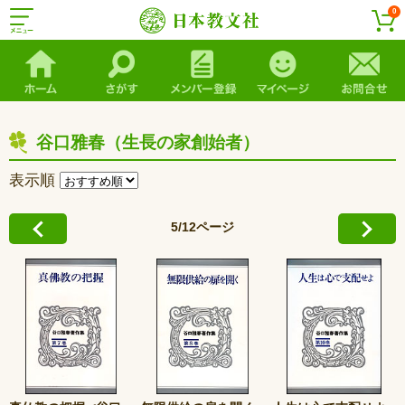
0
谷口雅春（生長の家創始者）
表示順
5/12ページ