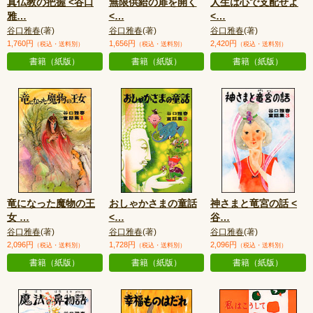
真仏教の把握 <谷口
無限供給の扉を開く
人生は心で支配せよ
雅
…
<
…
<
…
谷口雅春
(著)
谷口雅春
(著)
谷口雅春
(著)
1,760円
1,656円
2,420円
（税込・送料別）
（税込・送料別）
（税込・送料別）
書籍（紙版）
書籍（紙版）
書籍（紙版）
竜になった魔物の王
おしゃかさまの童話
神さまと竜宮の話 <
女
…
<
…
谷
…
谷口雅春
(著)
谷口雅春
(著)
谷口雅春
(著)
2,096円
1,728円
2,096円
（税込・送料別）
（税込・送料別）
（税込・送料別）
書籍（紙版）
書籍（紙版）
書籍（紙版）