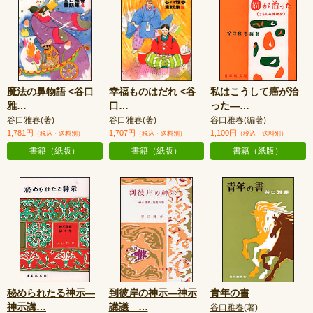
魔法の鼻物語 <谷口
幸福ものはだれ <谷
私はこうして癌が治
雅
…
口
…
った—
…
谷口雅春
(著)
谷口雅春
(著)
谷口雅春
(編著)
1,781円
1,707円
1,100円
（税込・送料別）
（税込・送料別）
（税込・送料別）
書籍（紙版）
書籍（紙版）
書籍（紙版）
秘められたる神示—
到彼岸の神示—神示
青年の書
神示講
…
講議
…
谷口雅春
(著)