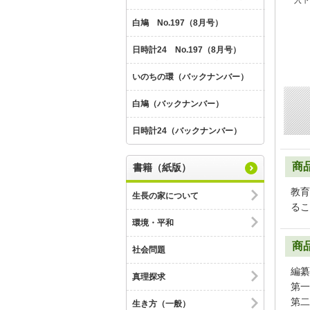
入下
白鳩 No.197（8月号）
日時計24 No.197（8月号）
いのちの環（バックナンバー）
白鳩（バックナンバー）
日時計24（バックナンバー）
商
書籍（紙版）
教育
生長の家について
るこ
環境・平和
商
社会問題
編
真理探求
第一
第二
生き方（一般）