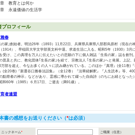
章 教育とは何か
章 永遠価値の生活学
者プロフィール
口雅春
長の家｣創始者。明治26年（1893）11月22日、兵庫県兵庫県八部郡烏原村（現在
（1914）、早稲田大学文学部英文科中退。求道生活に入る。昭和5年（1930）3
を受け、この真理を万人に伝えたいとの悲願の下に個人雑誌「生長の家」誌を創刊
の普及と共に、教化団体｢生長の家｣を経て、宗教法人 ｢生長の家｣へと発展。上記
900万部を超え、今なお多くの人々に読み継がれている。このほか『真理』(全11巻)
』(全20巻)『新選谷口雅春法話集』（全12巻）『法華経解釈』『人生読本』等、4
の點燈者の神示」などがあり、霊感に導かれて綴った自由詩（のちにお経となった
昭和60年（1985）６月17日、ご逝去（満91歳）。
教育者連盟
本書の感想をお送りください（
*
は必須）
ニックネーム
*
ご職業（任意）