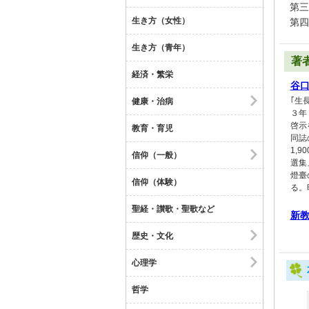
第三
生き方（女性）
第四
生き方（青年）
著
経済・繁栄
谷
｢生
健康・治病
３年
啓示
教育・育児
同誌
1,
信仰（一般）
選集
燈臺
信仰（体験）
る。
聖経・讃歌・聖歌など
新
歴史・文化
心理学
哲学