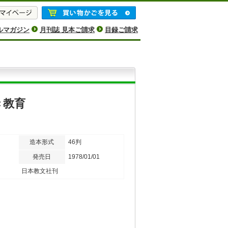
ルマガジン
月刊誌 見本ご請求
目録ご請求
き教育
造本形式
46判
発売日
1978/01/01
日本教文社刊