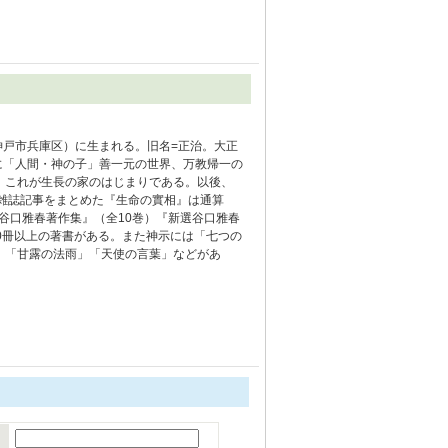
の神戸市兵庫区）に生まれる。旧名=正治。大正
月に「人間・神の子」善一元の世界、万教帰一の
。これが生長の家のはじまりである。以後、
、雑誌記事をまとめた『生命の實相』は通算
『谷口雅春著作集』（全10巻）『新選谷口雅春
00冊以上の著書がある。また神示には「七つの
）「甘露の法雨」「天使の言葉」などがあ