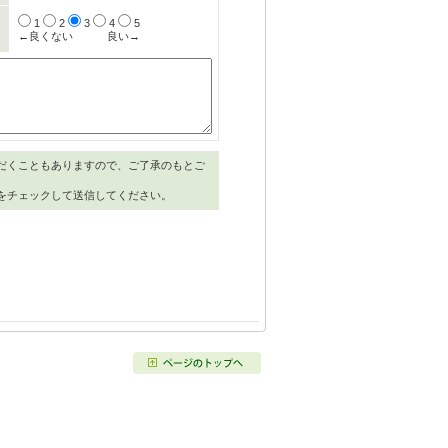
1
2
3
4
5
←良くない
良い→
だくこともありますので、ご了承のもとご
をチェックして送信してください。