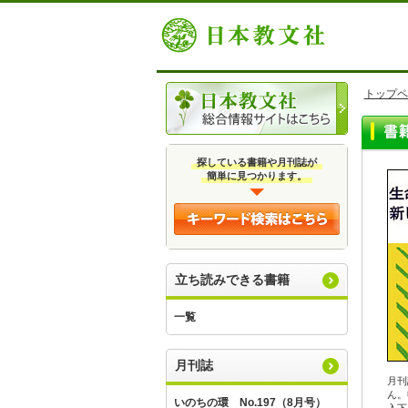
トップペ
探している書籍や月刊誌が
簡単に見つかります。
立ち読みできる書籍
一覧
月刊誌
月刊
ん。
いのちの環 No.197（8月号）