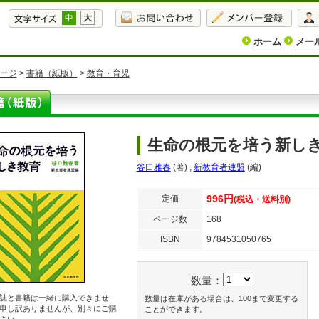
中
大
ホーム
メー
ージ
>
書籍（紙版）
>
教育・育児
生命の根元を培う新し
谷口雅春
(著)
,
新教育者連盟
(編)
996円
定価
(税込・送料別)
ページ数
168
ISBN
9784531050765
数量：
誌と書籍は一緒に購入できませ
数量は在庫がある場合は、100まで変更する
申し訳ありませんが、別々にご購
ことができます。