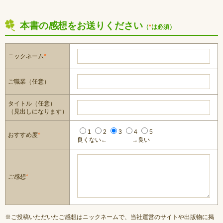
本書の感想をお送りください
（
*
は必須）
ニックネーム
*
ご職業（任意）
タイトル（任意）
（見出しになります）
1
2
3
4
5
おすすめ度
*
良くない←
→良い
ご感想
*
※ご投稿いただいたご感想はニックネームで、当社運営のサイトや出版物に掲