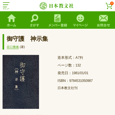
0
御守護 神示集
谷口雅春
(著)
造本形式：
A7判
ページ数：
132
発売日：
1981/01/01
ISBN：
9784531050987
日本教文社刊