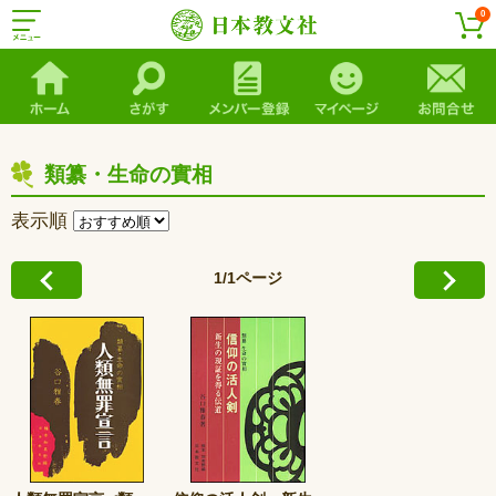
0
類纂・生命の實相
表示順
1/1ページ