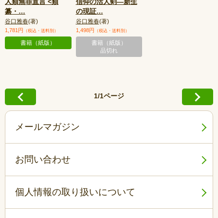
人類無罪宣言 <類
信仰の活人剣—新生
纂・
…
の現証
…
谷口雅春
(著)
谷口雅春
(著)
1,781円
1,498円
（税込・送料別）
（税込・送料別）
書籍（紙版）
書籍（紙版）
品切れ
1/1ページ
メールマガジン
お問い合わせ
個人情報の取り扱いについて