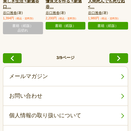
美しき生活 <新選谷
優良児を作る <新選
人間死んでも死なぬ
口
…
谷
…
<
…
谷口雅春
(著)
谷口雅春
(著)
谷口雅春
(著)
1,394円
2,200円
1,980円
（税込・送料別）
（税込・送料別）
（税込・送料別）
書籍（紙版）
書籍（紙版）
書籍（紙版）
品切れ
3/9ページ
メールマガジン
お問い合わせ
個人情報の取り扱いについて