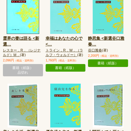
霊界の妻は語る <新
幸福はあなたの心で
静思集 <新選谷口雅
選
…
<
…
春
…
レスター，R．（レジナ
トライン，R．W．（ラ
谷口雅春
(著)
ルド）M．
(著)
ルフ・ウォルドー）
(著)
2,200円
（税込・送料別）
2,096円
1,760円
（税込・送料別）
（税込・送料別）
書籍（紙版）
書籍（紙版）
書籍（紙版）
品切れ