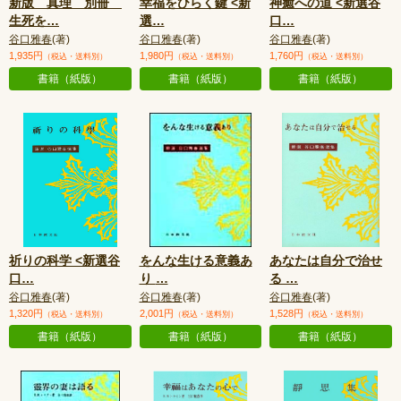
新版 真理 別冊
幸福をひらく鍵 <新
神癒への道 <新選谷
生死を
…
選
…
口
…
谷口雅春
(著)
谷口雅春
(著)
谷口雅春
(著)
1,935円
1,980円
1,760円
（税込・送料別）
（税込・送料別）
（税込・送料別）
書籍（紙版）
書籍（紙版）
書籍（紙版）
祈りの科学 <新選谷
をんな生ける意義あ
あなたは自分で治せ
口
…
り
…
る
…
谷口雅春
(著)
谷口雅春
(著)
谷口雅春
(著)
1,320円
2,001円
1,528円
（税込・送料別）
（税込・送料別）
（税込・送料別）
書籍（紙版）
書籍（紙版）
書籍（紙版）