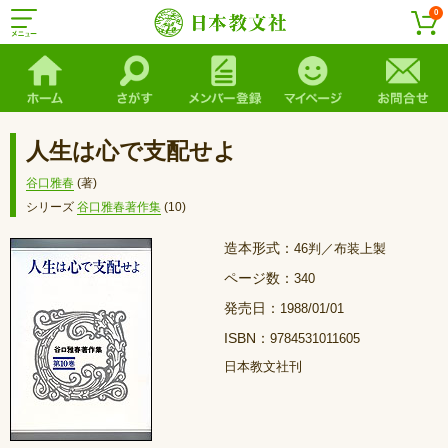
0
人生は心で支配せよ
谷口雅春
(著)
シリーズ
谷口雅春著作集
(10)
造本形式：
46判／布装上製
ページ数：
340
発売日：
1988/01/01
ISBN：
9784531011605
日本教文社刊