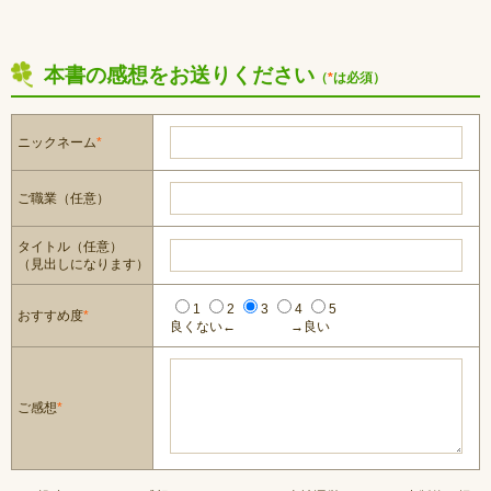
本書の感想をお送りください
（
*
は必須）
ニックネーム
*
ご職業（任意）
タイトル（任意）
（見出しになります）
1
2
3
4
5
おすすめ度
*
良くない←
→良い
ご感想
*