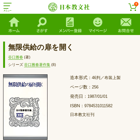
0
無限供給の扉を開く
谷口雅春
(著)
シリーズ
谷口雅春著作集
(8)
造本形式：
46判／布装上製
ページ数：
256
発売日：
1987/01/01
ISBN：
9784531011582
日本教文社刊