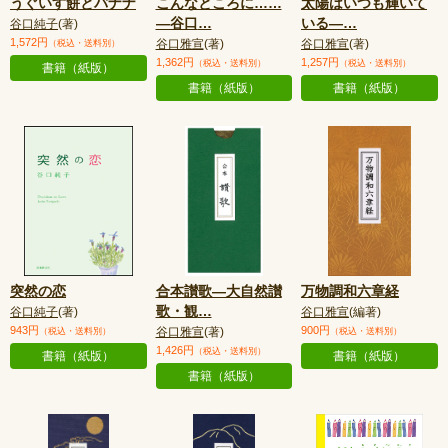
うぐいす餅とバナナ
こんなところに……
太陽はいつも輝いて
—谷口
…
いる—
…
谷口純子
(著)
1,572円
谷口雅宣
(著)
谷口雅宣
(著)
（税込・送料別）
1,362円
1,257円
（税込・送料別）
（税込・送料別）
書籍（紙版）
書籍（紙版）
書籍（紙版）
突然の恋
合本讃歌—大自然讃
万物調和六章経
歌・観
…
谷口純子
(著)
谷口雅宣
(編著)
943円
900円
谷口雅宣
(著)
（税込・送料別）
（税込・送料別）
1,426円
（税込・送料別）
書籍（紙版）
書籍（紙版）
書籍（紙版）