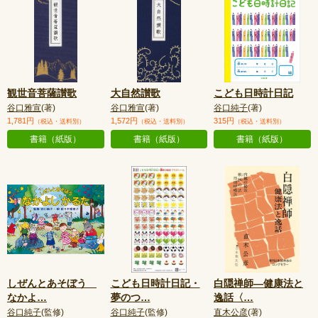
観世音菩薩讃歌
大自然讃歌
こども日時計日記
谷口雅宣
(著)
谷口雅宣
(著)
谷口純子
(著)
1,781円
1,572円
315円
（税込・送料別）
（税込・送料別）
（税込・送料別）
書籍（紙版）
書籍（紙版）
書籍（紙版）
しぜんとあそぼう
こども日時計日記・
白隠禅師―健康法と
なかよ
…
夢のつ
…
逸話〈
…
谷口純子
(監修)
谷口純子
(監修)
直木公彦
(著)