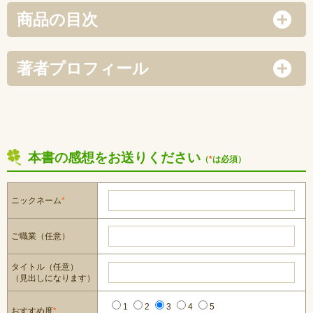
商品の目次
著者プロフィール
本書の感想をお送りください
（
*
は必須）
ニックネーム
*
ご職業（任意）
タイトル（任意）
（見出しになります）
1
2
3
4
5
おすすめ度
*