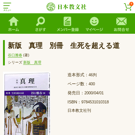
0
新版 真理 別冊 生死を超える道
谷口雅春
(著)
シリーズ
新版 真理
造本形式：
46判
ページ数：
400
発売日：
2000/04/01
ISBN：
9784531010318
日本教文社刊