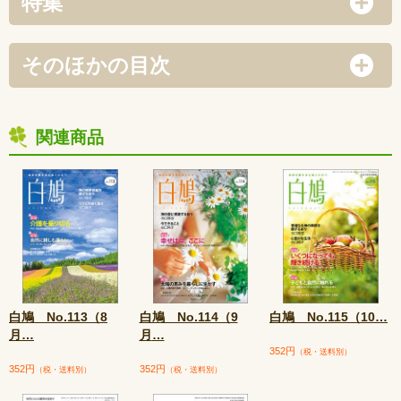
特集
そのほかの目次
関連商品
白鳩 No.113（8
白鳩 No.114（9
白鳩 No.115（10
…
月
…
月
…
352円
（税・送料別）
352円
352円
（税・送料別）
（税・送料別）