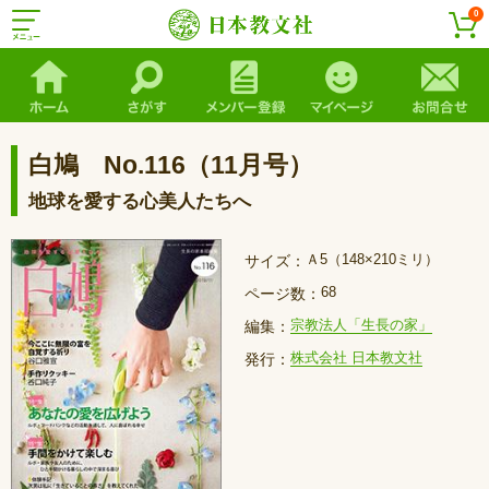
0
白鳩 No.116（11月号）
地球を愛する心美人たちへ
Ａ5（148×210ミリ）
サイズ：
68
ページ数：
宗教法人「生長の家」
編集：
株式会社 日本教文社
発行：