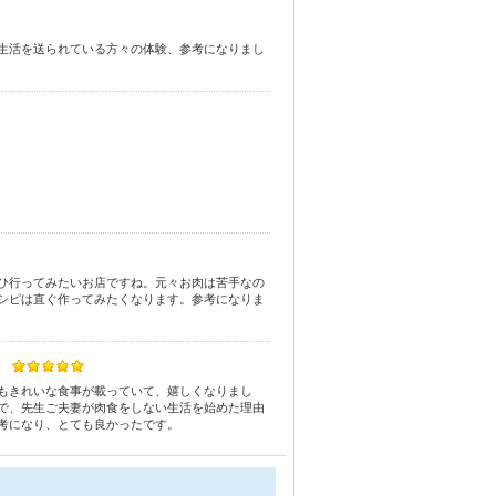
生活を送られている方々の体験、参考になりまし
ひ行ってみたいお店ですね。元々お肉は苦手なの
シピは直ぐ作ってみたくなります。参考になりま
もきれいな食事が載っていて、嬉しくなりまし
で、先生ご夫妻が肉食をしない生活を始めた理由
考になり、とても良かったです。