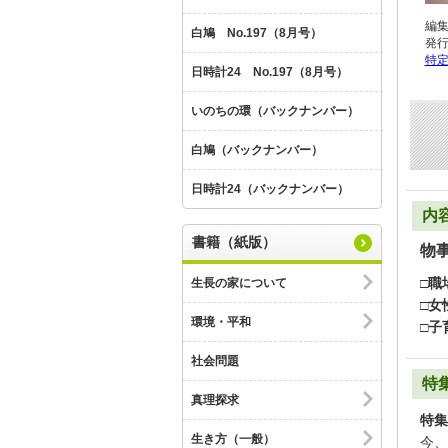
編
白鳩 No.197（8月号）
発
特
日時計24 No.197（8月号）
いのちの環（バックナンバー）
白鳩（バックナンバー）
日時計24（バックナンバー）
内
書籍（紙版）
物
□職
生長の家について
□女
環境・平和
□子
社会問題
特
真理探求
特集
生き方（一般）
今、