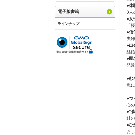
●体
電子版書籍
3人
●女
ラインナップ
「授
●信
夫婦
●出
結婚
●匿
発達
●む
魚に
●つ
心の
●“
鮭の
●ひ
おし