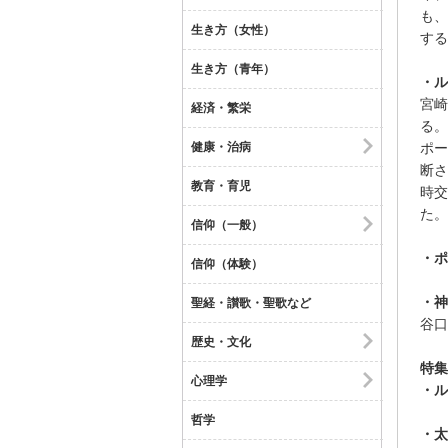
も、
生き方（女性）
する
生き方（青年）
・ル
宮崎
経済・繁栄
る。
ポー
健康・治病
断さ
教育・育児
時交
た。
信仰（一般）
・ポ
信仰（体験）
・神
聖経・讃歌・聖歌など
谷口
歴史・文化
特集
心理学
・ル
哲学
・太