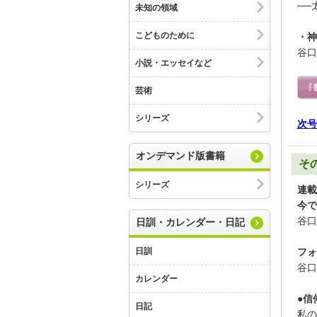
──
未知の領域
こどものために
・神
谷口
小説・エッセイなど
芸術
シリーズ
次号
オンデマンド版書籍
そ
シリーズ
連載
今で
谷口
日訓・カレンダー・日記
フォ
日訓
谷口
カレンダー
●信
日記
私の