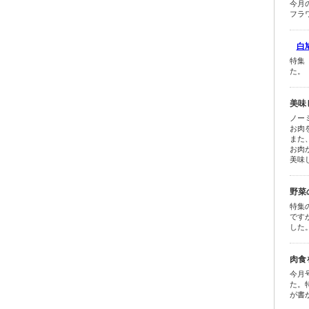
今月
フラ
白鳩
特集
た。
美味
ノー
お肉
また
お肉
美味
野菜
特集
です
した
肉食
今月
た。
が書