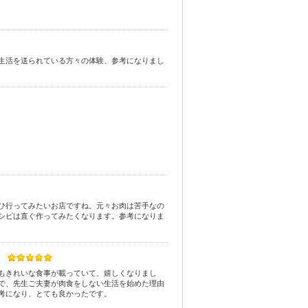
生活を送られている方々の体験、参考になりまし
ひ行ってみたいお店ですね。元々お肉は苦手なの
シピは直ぐ作ってみたくなります。参考になりま
もきれいな食事が載っていて、嬉しくなりまし
で、先生ご夫妻が肉食をしない生活を始めた理由
考になり、とても良かったです。