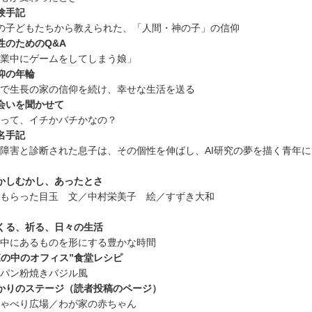
験手記
の子どもたちから教えられた、「人間・神の子」の信仰
性のためのQ&A
業中にゲームをしてしまう娘」
仰の年輪
で生長の家の信仰を続け、幸せな生活を送る
会いを聞かせて
って、イチかバチかなの？
名手記
障害と診断された息子は、その個性を伸ばし、AI研究の夢を描く青年に
かしむかし、あったとさ
もらった目玉 文／中村栄美子 絵／すずき大和
くる、祈る、日々の生活
中にあるものを形にする豊かな時間
森の中のオフィス”食堂レシピ
パン粉焼きバジル風
かりのステージ（読者投稿のページ）
ゃべり広場／わが家の赤ちゃん