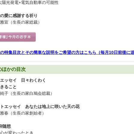
太陽光発電+電気自動車の可能性
の愛に感謝する祈り
雅宣（生長の家総裁）
の特集目次とその簡単な説明をご希望の方はこちら（毎月10日前後に
のほかの目次
エッセイ 日々わくわく
きること
純子（生長の家白鳩会総裁）
トエッセイ あなたは地上に咲いた天の花
雅春（生長の家創始者）
仰随想
心が変わったとき