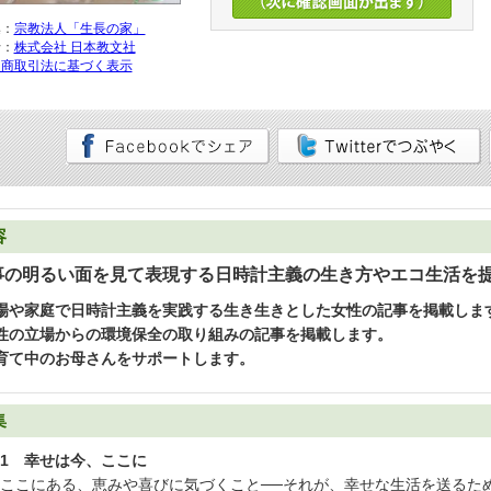
集：
宗教法人「生長の家」
行：
株式会社 日本教文社
定商取引法に基づく表示
容
事の明るい面を見て表現する日時計主義の生き方やエコ生活を
場や家庭で日時計主義を実践する生き生きとした女性の記事を掲載しま
性の立場からの環境保全の取り組みの記事を掲載します。
育て中のお母さんをサポートします。
集
1 幸せは今、ここに
ここにある、恵みや喜びに気づくこと──それが、幸せな生活を送るた