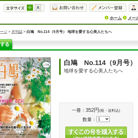
中
大
ホーム
メー
ージ
>
月刊誌
>
白鳩 No.114（9月号） 地球を愛する心美人たちへ
白鳩 No.114（9月号）
地球を愛する心美人たちへ
352円
一冊：
(税・送料込)
数量：