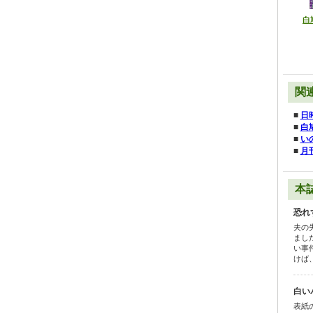
白
関
■
日
■
白
■
い
■
月
本
恐れ
夫の
まし
い事
けば
白い
表紙