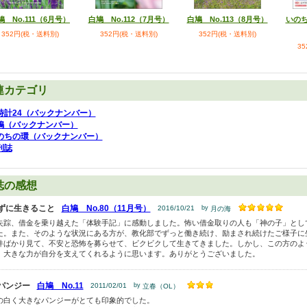
鳩 No.111（6月号）
白鳩 No.112（7月号）
白鳩 No.113（8月号）
いのち
352円(税・送料別)
352円(税・送料別)
352円(税・送料別)
3
連カテゴリ
時計24（バックナンバー）
鳩（バックナンバー）
のちの環（バックナンバー）
刊誌
誌の感想
ずに生きること
白鳩 No.80（11月号）
2016/10/21
by
月の海
失踪、借金を乗り越えた「体験手記」に感動しました。怖い借金取りの人も「神の子」とし
た。また、そのような状況にある方が、教化部でずっと働き続け、励まされ続けたご様子に
件ばかり見て、不安と恐怖を募らせて、ビクビクして生きてきました。しかし、この方のよ
、大きな力が自分を支えてくれるように思います。ありがとうございました。
パンジー
白鳩 No.11
2011/02/01
by
立春（OL）
の白く大きなパンジーがとても印象的でした。