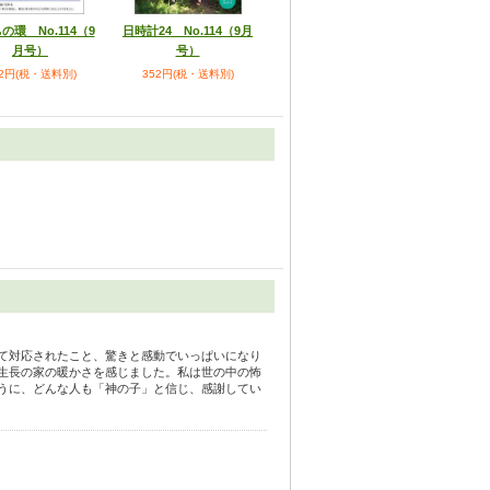
の環 No.114（9
日時計24 No.114（9月
月号）
号）
52円(税・送料別)
352円(税・送料別)
て対応されたこと、驚きと感動でいっぱいになり
生長の家の暖かさを感じました。私は世の中の怖
うに、どんな人も「神の子」と信じ、感謝してい