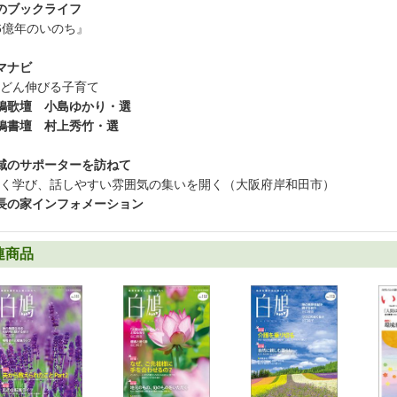
のブックライフ
6億年のいのち』
マナビ
どん伸びる子育て
鳩歌壇 小島ゆかり・選
鳩書壇 村上秀竹・選
域のサポーターを訪ねて
く学び、話しやすい雰囲気の集いを開く（大阪府岸和田市）
長の家インフォメーション
連商品