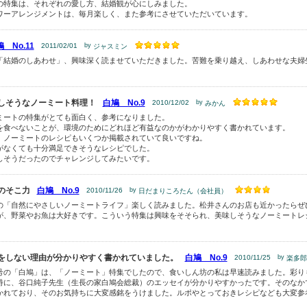
の特集は、それぞれの愛し方、結婚観が心にしみました。
ワーアレンジメントは、毎月楽しく、また参考にさせていただいています。
 No.11
2011/02/01
by
ジャスミン
「結婚のしあわせ」、興味深く読ませていただきました。苦難を乗り越え、しあわせな夫婦
しそうなノーミート料理！
白鳩 No.9
2010/12/02
by
みかん
ミートの特集がとても面白く、参考になりました。
を食べないことが、環境のためにどれほど有益なのかがわかりやすく書かれています。
、ノーミートのレシピもいくつか掲載されていて良いですね。
がなくても十分満足できそうなレシピでした。
しそうだったのでチャレンジしてみたいです。
のそこ力
白鳩 No.9
2010/11/26
by
日だまりころたん（会社員）
の「自然にやさしいノーミートライフ」楽しく読みました。松井さんのお店も近かったらぜ
が、野菜やお魚は大好きです。こういう特集は興味をそそられ、美味しそうなノーミートレ
。
をしない理由が分かりやすく書かれていました。
白鳩 No.9
2010/11/25
by
楽多郎
号の「白鳩」は、「ノーミート」特集でしたので、食いしん坊の私は早速読みました。彩り
特に、谷口純子先生（生長の家白鳩会総裁）のエッセイが分かりやすかったです。そのなか
かれており、そのお気持ちに大変感銘をうけました。ルポやとっておきレシピなども大変参