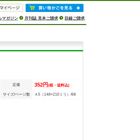
ルマガジン
月刊誌 見本ご請求
目録ご請求
352円
定価
(税・送料込)
サイズ/ページ数
Ａ5（148×210ミリ）/68