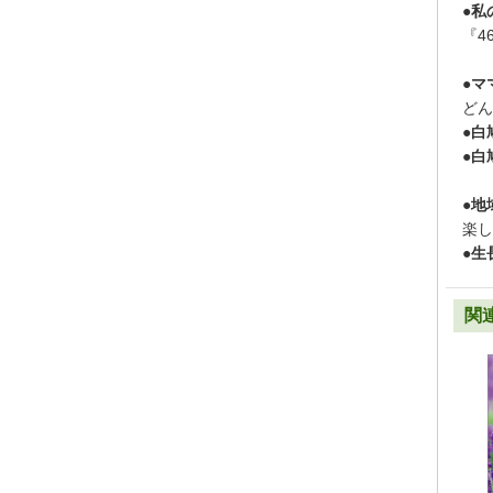
●私
『4
●マ
どん
●白
●白
●地
楽し
●生
関