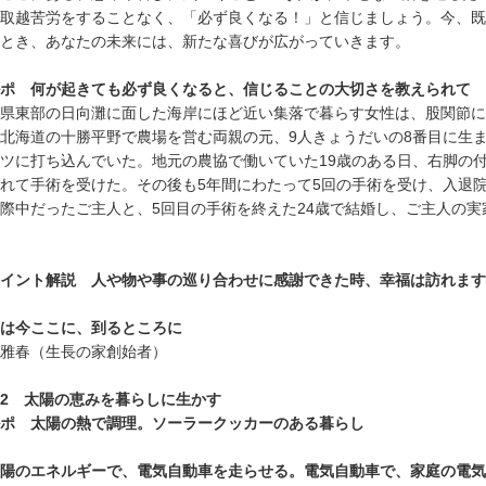
取越苦労をすることなく、「必ず良くなる！」と信じましょう。今、既
とき、あなたの未来には、新たな喜びが広がっていきます。
ポ 何が起きても必ず良くなると、信じることの大切さを教えられて
県東部の日向灘に面した海岸にほど近い集落で暮らす女性は、股関節に
北海道の十勝平野で農場を営む両親の元、9人きょうだいの8番目に生
ツに打ち込んでいた。地元の農協で働いていた19歳のある日、右脚の
れて手術を受けた。その後も5年間にわたって5回の手術を受け、入退
際中だったご主人と、5回目の手術を終えた24歳で結婚し、ご主人の
イント解説 人や物や事の巡り合わせに感謝できた時、幸福は訪れます
は今ここに、到るところに
雅春（生長の家創始者）
2 太陽の恵みを暮らしに生かす
ポ 太陽の熱で調理。ソーラークッカーのある暮らし
陽のエネルギーで、電気自動車を走らせる。電気自動車で、家庭の電気