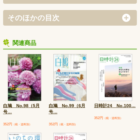
そのほかの目次
関連商品
白鳩 No.98（5月
白鳩 No.99（6月
日時計24 No.100
…
号
…
号
…
352円
（税・送料別）
352円
352円
（税・送料別）
（税・送料別）