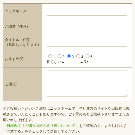
ニックネーム
*
ご職業（任意）
タイトル（任意）
（見出しになります）
1
2
3
4
5
おすすめ度
*
良くない←
→良い
ご感想
*
※ご投稿いただいたご感想はニックネームで、当社運営のサイトや出版物に掲
載させていただくこともありますので、ご了承のもとご投稿下さいますようお
願い申し上げます。
「日本教文社の個人情報の取り扱いについて」
をご確認の上、よろしければ
「同意する」をチェックして送信してください。