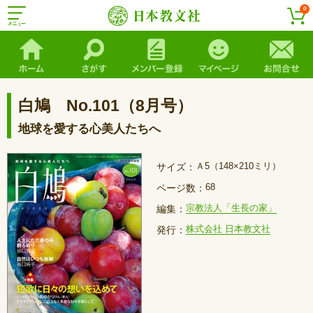
0
白鳩 No.101（8月号）
地球を愛する心美人たちへ
Ａ5（148×210ミリ）
サイズ：
68
ページ数：
宗教法人「生長の家」
編集：
株式会社 日本教文社
発行：