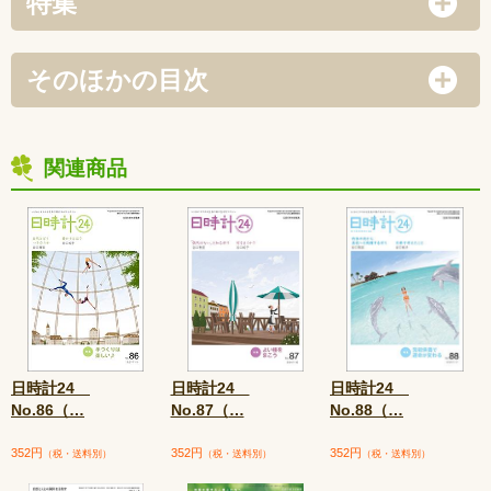
特集
そのほかの目次
関連商品
日時計24
日時計24
日時計24
No.86（
…
No.87（
…
No.88（
…
352円
352円
352円
（税・送料別）
（税・送料別）
（税・送料別）