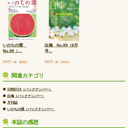
いのちの環
白鳩 No.89（8月
No.89（
…
号
…
352円
352円
（税・送料別）
（税・送料別）
関連カテゴリ
■
日時計24（バックナンバー）
■
白鳩（バックナンバー）
■
月刊誌
■
いのちの環（バックナンバー）
本誌の感想