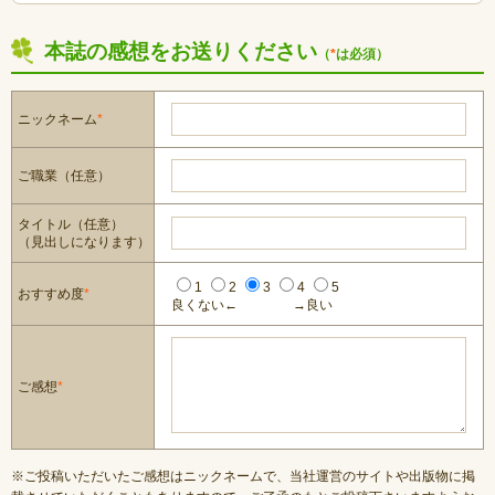
本誌の感想をお送りください
（
*
は必須）
ニックネーム
*
ご職業（任意）
タイトル（任意）
（見出しになります）
1
2
3
4
5
おすすめ度
*
良くない←
→良い
ご感想
*
※ご投稿いただいたご感想はニックネームで、当社運営のサイトや出版物に掲