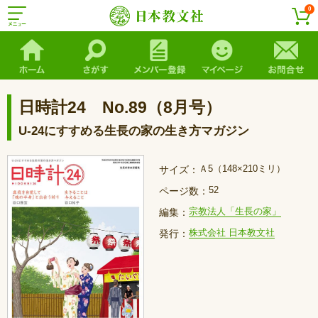
0
日時計24 No.89（8月号）
U-24にすすめる生長の家の生き方マガジン
Ａ5（148×210ミリ）
サイズ：
52
ページ数：
宗教法人「生長の家」
編集：
株式会社 日本教文社
発行：