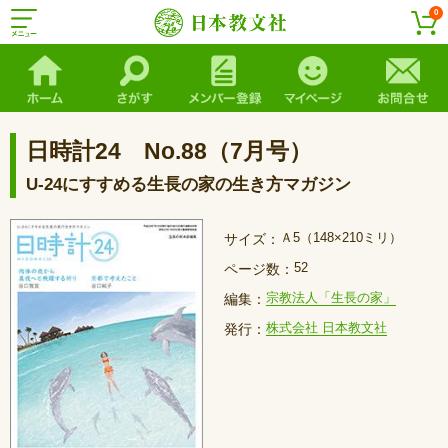
0
日時計24 No.88（7月号）
U-24にすすめる生長の家の生き方マガジン
Ａ5（148×210ミリ）
サイズ：
52
ページ数：
宗教法人「生長の家」
編集：
株式会社 日本教文社
発行：