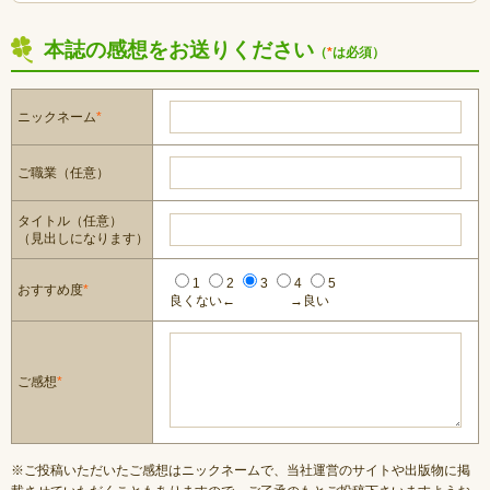
本誌の感想をお送りください
（
*
は必須）
ニックネーム
*
ご職業（任意）
タイトル（任意）
（見出しになります）
1
2
3
4
5
おすすめ度
*
良くない←
→良い
ご感想
*
※ご投稿いただいたご感想はニックネームで、当社運営のサイトや出版物に掲