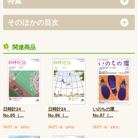
特集
そのほかの目次
関連商品
日時計24
日時計24
いのちの環
No.85（
…
No.86（
…
No.87（
…
352円
352円
352円
（税・送料別）
（税・送料別）
（税・送料別）