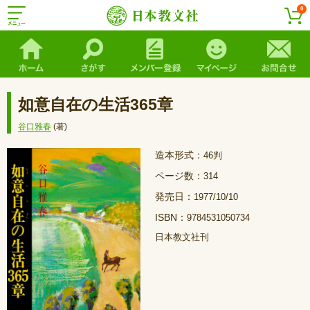
0
如意自在の生活365章
谷口雅春
(著)
造本形式：
46判
ページ数：
314
発売日：
1977/10/10
ISBN：
9784531050734
日本教文社刊