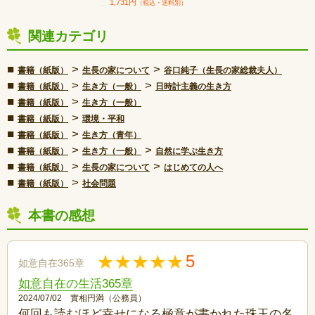
1,731円
（税込・送料別）
関連カテゴリ
■
>
>
書籍（紙版）
生長の家について
谷口純子（生長の家総裁夫人）
■
>
>
書籍（紙版）
生き方（一般）
日時計主義の生き方
■
>
書籍（紙版）
生き方（一般）
■
>
書籍（紙版）
環境・平和
■
>
書籍（紙版）
生き方（青年）
■
>
>
書籍（紙版）
生き方（一般）
自然に学ぶ生き方
■
>
>
書籍（紙版）
生長の家について
はじめての人へ
■
>
書籍（紙版）
社会問題
本書の感想
5
如意自在365章
如意自在の生活365章
2024/07/02 實相円満（公務員）
何回も読むほど幸せになる極意が書かれた珠玉の名