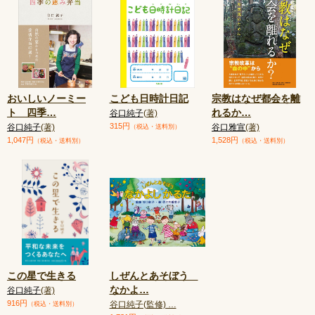
おいしいノーミー
こども日時計日記
宗教はなぜ都会を離
ト 四季
…
れるか
…
谷口純子
(著)
315円
谷口純子
(著)
谷口雅宣
(著)
（税込・送料別）
1,047円
1,528円
（税込・送料別）
（税込・送料別）
この星で生きる
しぜんとあそぼう
なかよ
…
谷口純子
(著)
916円
谷口純子(監修) …
（税込・送料別）