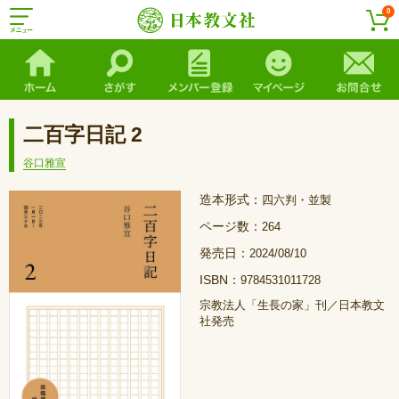
0
二百字日記 2
谷口雅宣
造本形式：
四六判・並製
ページ数：
264
発売日：
2024/08/10
ISBN：
9784531011728
宗教法人「生長の家」刊／日本教文
社発売