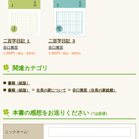
二百字日記 １
二百字日記 ３
谷口雅宣
谷口雅宣
1,300円
1,450円
（税込・送料別）
（税込・送料別）
関連カテゴリ
■
書籍（紙版）
■
>
>
書籍（紙版）
生長の家について
谷口雅宣（生長の家総裁）
本書の感想をお送りください
（
*
は必須）
ニックネーム
*