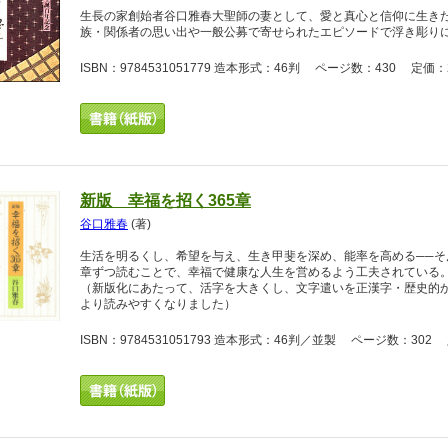
生長の家創始者谷口雅春大聖師の妻として、愛と真心と信仰に生き
族・関係者の思い出や一般公募で寄せられたエピソードで浮き彫り
ISBN：9784531051779 造本形式：46判 ページ数：430 定価：2
新版 幸福を招く365章
谷口雅春
(著)
生活を明るくし、希望を与え、生き甲斐を深め、能率を高める──そ
章ずつ読むことで、幸福で健康な人生を営めるよう工夫されている
（新版化にあたって、活字を大きくし、文字遣いを正漢字・歴史的
より読みやすくなりました）
ISBN：9784531051793 造本形式：46判／並製 ページ数：302 