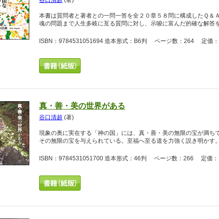
谷口清超
(著)
本書は質問者と著者との一問一答を全２０章５８問に構成したＱ＆
魂の問題まで人生多岐に亙る質問に対し、示唆に富んだ的確な解答
ISBN：9784531051694 造本形式：B6判 ページ数：264 定価：1
真・善・美の世界がある
谷口清超
(著)
現象の奥に実在する「神の国」には、真・善・美の無限の宝が満ち
その無限の宝を与えられている。至福へ至る道を力強く説き明かす
ISBN：9784531051700 造本形式：46判 ページ数：266 定価：1