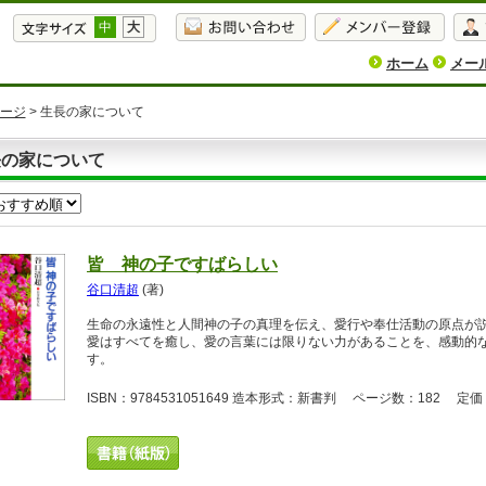
中
大
ホーム
メー
ージ
> 生長の家について
長の家について
皆 神の子ですばらしい
谷口清超
(著)
生命の永遠性と人間神の子の真理を伝え、愛行や奉仕活動の原点が
愛はすべてを癒し、愛の言葉には限りない力があることを、感動的
す。
ISBN：9784531051649 造本形式：新書判 ページ数：182 定価