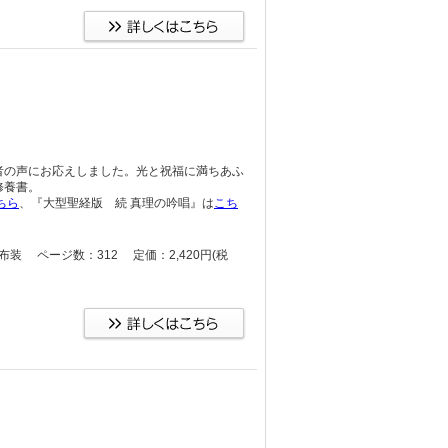
者の声にお応えしました。光と祝福に満ちあふ
修養書。
ちら
、『大型聖経版 続 真理の吟唱』は
こち
）上製布装 ページ数：312 定価：2,420円
(税