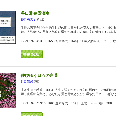
谷口雅春墨滴集
谷口恵美子
(精選)
生長の家草創時から約半世紀の間に書かれた膨大な書画の内、掛け軸
録。人類救済の悲願と気迫に満ちた真理の言葉に直に触れられる法
ISBN：9784531051656 造本形式：B4判／上製／貼函入 ページ数
伸びゆく日々の言葉
谷口清超
(著)
生き生きと希望に満ちた人生を送るための英知に溢れた、365日の
輝く真理の言葉は、あなたを愛と勇気と悦びに満ちた日々にいざな
ISBN：9784531051663 造本形式：46判 上製 ページ数：288 