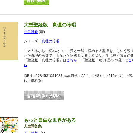
大型聖経版 真理の吟唱
谷口雅春
(著)
シリーズ
真理の吟唱
「メガネなしで読みたい」「孫と一緒に読める大型版を」という読
れた真理の言葉で、あなたと家族を明るく幸福な人生に導く毎日の
『聖経版 真理の吟唱』は
こちら
、『聖経版 続 真理の吟唱』は
こ
ら
ISBN：9784531051687 造本形式：A5判（148ミリ×210ミリ
込・送料別)
もっと自由な世界がある
人生問答集