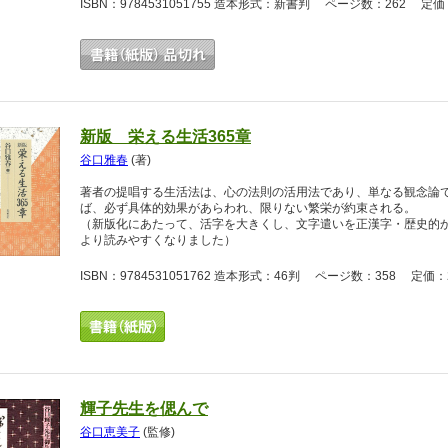
ISBN：9784531051755 造本形式：新書判 ページ数：262 定価：
新版 栄える生活365章
谷口雅春
(著)
著者の提唱する生活法は、心の法則の活用法であり、単なる観念論
ば、必ず具体的効果があらわれ、限りない繁栄が約束される。
（新版化にあたって、活字を大きくし、文字遣いを正漢字・歴史的
より読みやすくなりました）
ISBN：9784531051762 造本形式：46判 ページ数：358 定価：2
輝子先生を偲んで
谷口恵美子
(監修)