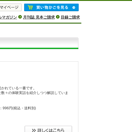
ルマガジン
月刊誌 見本ご請求
目録ご請求
説かれている一書です。
な数々の体験実話を紹介しつつ解説していま
：996円
(税込・送料別)