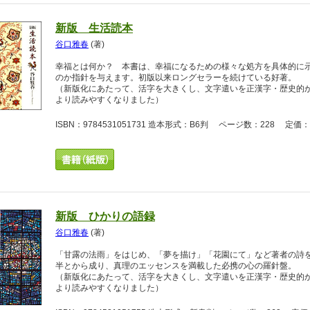
新版 生活読本
谷口雅春
(著)
幸福とは何か？ 本書は、幸福になるための様々な処方を具体的に
のか指針を与えます。初版以来ロングセラーを続けている好著。
（新版化にあたって、活字を大きくし、文字遣いを正漢字・歴史的
より読みやすくなりました）
ISBN：9784531051731 造本形式：B6判 ページ数：228 定価：1
新版 ひかりの語録
谷口雅春
(著)
「甘露の法雨」をはじめ、「夢を描け」「花園にて」など著者の詩
半とから成り、真理のエッセンスを満載した必携の心の羅針盤。
（新版化にあたって、活字を大きくし、文字遣いを正漢字・歴史的
より読みやすくなりました）