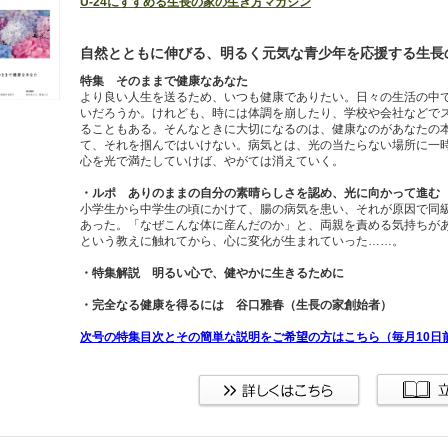
U-24にすすめる生長の家の生き方マガジン
自然とともに伸びる、明るく元気な青少年を応援する生長
特集 そのままで健康なあなた
より良い人生を送るため、いつも健康でありたい。日々の生活の中
いだろうか。けれども、時には体調を崩したり、学校や会社などで
ることもある。そんなときに大切になるのは、健康なのがあなたの
て、それを掴んではいけない。病気とは、光の当たらない場所に一
心を光で満たしていけば、やがては消えていく。
・ルポ ありのままの自分の素晴らしさを認め、光に向かって進む
小学生から中学生の頃にかけて、腸の病気を患い、それが原因で同
あった。「なぜこんな体に産んだのか」と、両親を責める気持ちが
という教えに触れてから、心に変化が生まれていった……。
・特集解説 明るい心で、健やかに生きるために
・完全なる健康を得るには 谷口雅春（生長の家創始者）
次号の特集目次とその簡単な説明をご希望の方はこちら（毎月10日