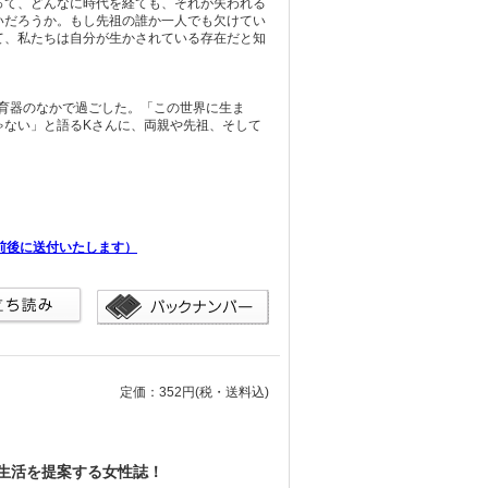
って、どんなに時代を経ても、それが失われる
いだろうか。もし先祖の誰か一人でも欠けてい
て、私たちは自分が生かされている存在だと知
保育器のなかで過ごした。「この世界に生ま
ゃない」と語るKさんに、両親や先祖、そして
前後に送付いたします）
定価：352円
(税・送料込)
生活を提案する女性誌！