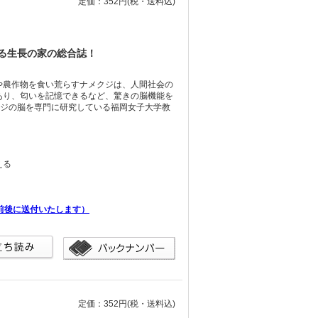
定価：352円
(税・送料込)
る生長の家の総合誌！
や農作物を食い荒らすナメクジは、人間社会の
あり、匂いを記憶できるなど、驚きの脳機能を
クジの脳を専門に研究している福岡女子大学教
える
前後に送付いたします）
定価：352円
(税・送料込)