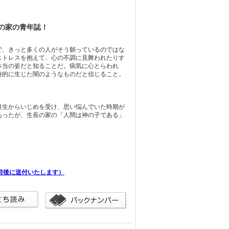
の家の青年誌！
で、きっと多くの人がそう願っているのではな
ストレスを抱えて、心の不調に見舞われたりす
本当の姿だと知ることだ。病気に心とらわれ
時的に生じた闇のようなものだと信じること。
級生からいじめを受け、思い悩んでいた時期が
あったが、生長の家の「人間は神の子である」
前後に送付いたします）