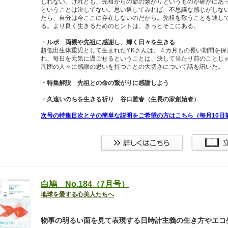
しれない。けれども、先祖からの命の繋がりというものが確かにあ
ということは決してない。思い返してみれば、不思議な感じがしな
たら、自分は今ここに存在しないのだから。先祖を敬うことを通し
る。より良く生きるためのヒントは、きっとそこにある。
・ルポ 両親や先祖に感謝し、輝く日々を生きる
超低出生体重児として生まれたY.Kさんは、４カ月もの長い期間を
れ、毎日を元気に過ごせるということは、決して当たり前のことじ
周囲の人々に感謝の思いを持つことの大切さについて話を訊いた。
・特集解説 先祖との命の繋がりに感謝しよう
・久遠いのちを生きる祈り 谷口雅春（生長の家創始者）
次号の特集目次とその簡単な説明をご希望の方はこちら（毎月10日
白鳩 No.184（7月号）
地球を愛する心美人たちへ
物事の明るい面を見て表現する日時計主義の生き方やエコ