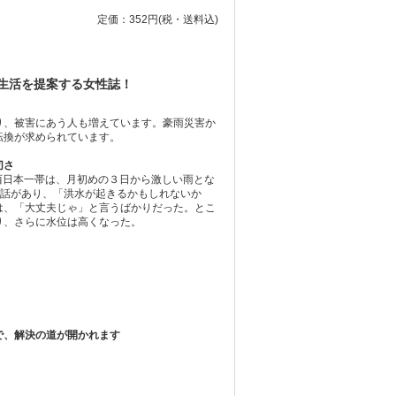
定価：352円
(税・送料込)
生活を提案する女性誌！
り、被害にあう人も増えています。豪雨災害か
転換が求められています。
切さ
る西日本一帯は、月初めの３日から激しい雨とな
電話があり、「洪水が起きるかもしれないか
は、「大丈夫じゃ」と言うばかりだった。とこ
り、さらに水位は高くなった。
で、解決の道が開かれます