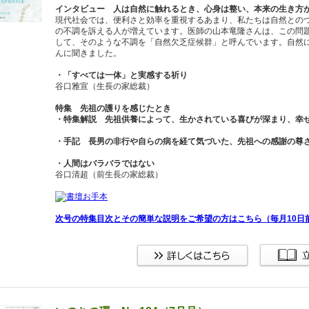
インタビュー 人は自然に触れるとき、心身は整い、本来の生き方
現代社会では、便利さと効率を重視するあまり、私たちは自然との
の不調を訴える人が増えています。医師の山本竜隆さんは、この問
して、そのような不調を「自然欠乏症候群」と呼んでいます。自然
んに聞きました。
・「すべては一体」と実感する祈り
谷口雅宣（生長の家総裁）
特集 先祖の護りを感じたとき
・特集解説 先祖供養によって、生かされている喜びが深まり、幸
・手記 長男の非行や自らの病を経て気づいた、先祖への感謝の尊
・人間はバラバラではない
谷口清超（前生長の家総裁）
次号の特集目次とその簡単な説明をご希望の方はこちら（毎月10日