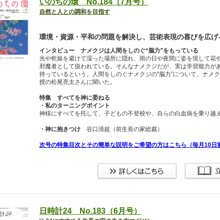
いのちの環 No.184（7月号）
自然と人との調和を目指す
環境・資源・平和の問題を解決し、芸術表現の喜びを広げ
インタビュー ナメクジは人間をしのぐ“脳力”をもっている
光や乾燥を避けて湿った場所に隠れ、雨の日や夜間に姿を現して花
邪魔者として扱われている。そんなナメクジだが、実は学習能力が
持っているという。人間をしのぐナメクジの“脳力”について、ナメ
授の松尾亮太さんに聞いた。
特集 すべてを神に委ねる
・私のターニングポイント
神様にすべてを托して、子どもの不登校や、自らの白血病を乗り越
・神に抱きつけ
谷口清超（前生長の家総裁）
次号の特集目次とその簡単な説明をご希望の方はこちら（毎月10日
日時計24 No.183（6月号）