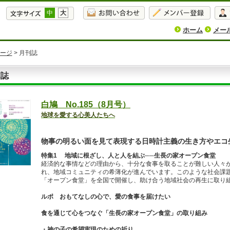
中
大
ホーム
メー
ージ
> 月刊誌
刊誌
白鳩 No.185（8月号）
地球を愛する心美人たちへ
物事の明るい面を見て表現する日時計主義の生き方やエコ
特集1 地域に根ざし、人と人を結ぶ──生長の家オープン食堂
経済的な事情などの理由から、十分な食事を取ることが難しい人々
れ、地域コミュニティの希薄化が進んでいます。このような社会課
「オープン食堂」を全国で開催し、助け合う地域社会の再生に取り
ルポ おもてなしの心で、愛の食事を届けたい
食を通じて心をつなぐ「生長の家オープン食堂」の取り組み
・神の子の希望実現のための祈り