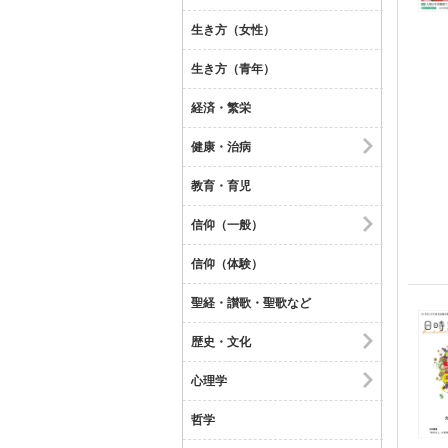
生き方（女性）
生き方（青年）
経済・繁栄
健康・治病
教育・育児
信仰（一般）
信仰（体験）
聖経・讃歌・聖歌など
歴史・文化
心理学
哲学