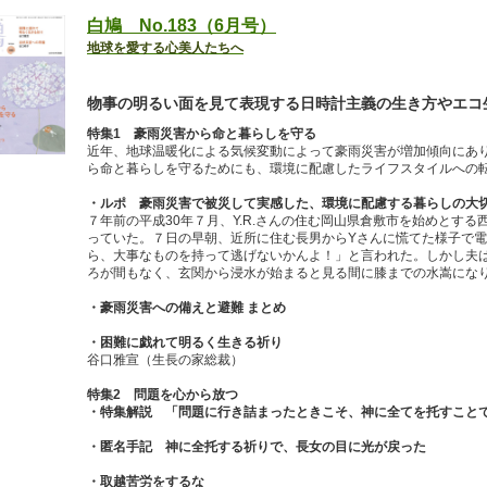
白鳩 No.183（6月号）
地球を愛する心美人たちへ
物事の明るい面を見て表現する日時計主義の生き方やエコ
特集1 豪雨災害から命と暮らしを守る
近年、地球温暖化による気候変動によって豪雨災害が増加傾向にあ
ら命と暮らしを守るためにも、環境に配慮したライフスタイルへの
・ルポ 豪雨災害で被災して実感した、環境に配慮する暮らしの大
７年前の平成30年７月、Y.R.さんの住む岡山県倉敷市を始めとす
っていた。７日の早朝、近所に住む長男からYさんに慌てた様子で
ら、大事なものを持って逃げないかんよ！」と言われた。しかし夫
ろが間もなく、玄関から浸水が始まると見る間に膝までの水嵩にな
・豪雨災害への備えと避難 まとめ
・困難に戯れて明るく生きる祈り
谷口雅宣（生長の家総裁）
特集2 問題を心から放つ
・特集解説 「問題に行き詰まったときこそ、神に全てを托すこと
・匿名手記 神に全托する祈りで、長女の目に光が戻った
・取越苦労をするな