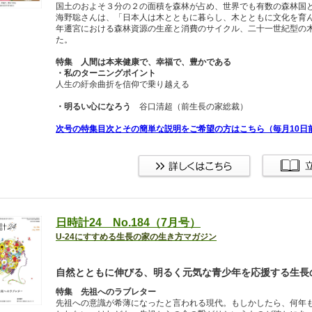
国土のおよそ３分の２の面積を森林が占め、世界でも有数の森林国
海野聡さんは、「日本人は木とともに暮らし、木とともに文化を育
年遷宮における森林資源の生産と消費のサイクル、二十一世紀型の
た。
特集 人間は本来健康で、幸福で、豊かである
・私のターニングポイント
人生の紆余曲折を信仰で乗り越える
・明るい心になろう
谷口清超（前生長の家総裁）
次号の特集目次とその簡単な説明をご希望の方はこちら（毎月10日
日時計24 No.184（7月号）
U-24にすすめる生長の家の生き方マガジン
自然とともに伸びる、明るく元気な青少年を応援する生長
特集 先祖へのラブレター
先祖への意識が希薄になったと言われる現代。もしかしたら、何年