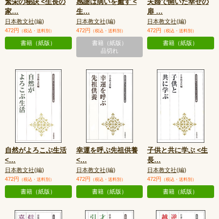
繁栄の秘訣 <生長の
感謝は病いを癒す <
夫婦で開いた幸せの
家
…
生
…
扉
…
日本教文社
(編)
日本教文社
(編)
日本教文社
(編)
472円
472円
472円
（税込・送料別）
（税込・送料別）
（税込・送料別）
書籍（紙版）
書籍（紙版）
書籍（紙版）
品切れ
自然がよろこぶ生活
幸運を呼ぶ先祖供養
子供と共に学ぶ <生
<
…
<
…
長
…
日本教文社
(編)
日本教文社
(編)
日本教文社
(編)
472円
472円
472円
（税込・送料別）
（税込・送料別）
（税込・送料別）
書籍（紙版）
書籍（紙版）
書籍（紙版）