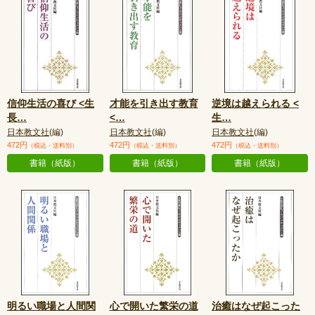
信仰生活の喜び <生
才能を引き出す教育
逆境は越えられる <
長
…
<
…
生
…
日本教文社
(編)
日本教文社
(編)
日本教文社
(編)
472円
472円
472円
（税込・送料別）
（税込・送料別）
（税込・送料別）
書籍（紙版）
書籍（紙版）
書籍（紙版）
明るい職場と人間関
心で開いた繁栄の道
治癒はなぜ起こった