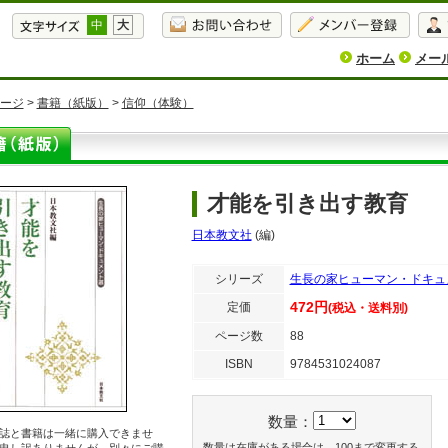
中
大
ホーム
メー
ージ
>
書籍（紙版）
>
信仰（体験）
才能を引き出す教育
日本教文社
(編)
シリーズ
生長の家ヒューマン・ドキュ
472円
定価
(税込・送料別)
ページ数
88
ISBN
9784531024087
数量：
誌と書籍は一緒に購入できませ
数量は在庫がある場合は、100まで変更する