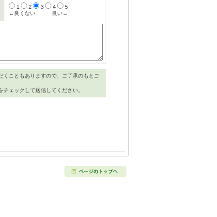
1
2
3
4
5
←良くない
良い→
だくこともありますので、ご了承のもとご
をチェックして送信してください。