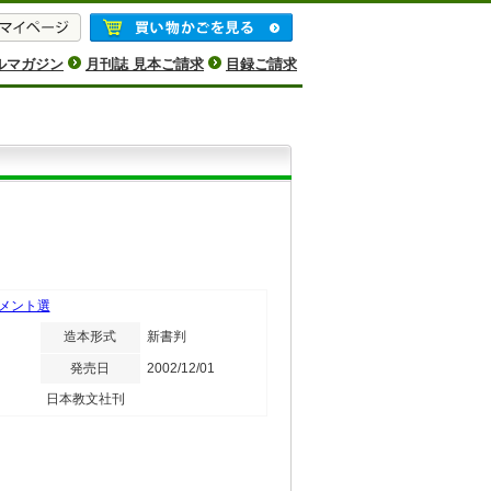
ルマガジン
月刊誌 見本ご請求
目録ご請求
メント選
造本形式
新書判
発売日
2002/12/01
日本教文社刊