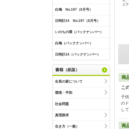
ん。
入下
白鳩 No.197（8月号）
日時計24 No.197（8月号）
いのちの環（バックナンバー）
白鳩（バックナンバー）
日時計24（バックナンバー）
書籍（紙版）
商
生長の家について
こ
環境・平和
子供
のド
社会問題
して
真理探求
商
生き方（一般）