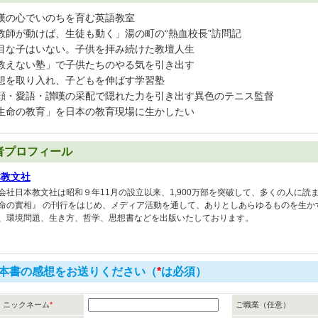
嘆の心でいのちを育む英語教室
教師が動けば、生徒も動く」湯の町の“熱血校長”訪問記
目な子はいない。子供を拝み続けた教壇人生
教えない塾」で子供たちのやる気を引き出す
想を取り入れ、子どもを伸ばす学習塾
顔・愛語・讃嘆の采配で隠れた力を引き出す異色のテニス監督
生命の教育」を日本の教育現場に生かしたい
者プロフィール
本教文社
会社日本教文社は昭和９年11月の設立以来、1,900万部を突破して、多くの人に読
命の實相』 の刊行をはじめ、メディア活動を通して、ありとしあらゆるものを生か
、環境問題、生き方、哲学、思想書などを出版いたしております。
本書の感想をお送りください（
*
は必須）
ニックネーム
*
ご職業（任意）