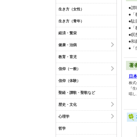
●讃
生き方（女性）
●「
●駄
生き方（青年）
●「
経済・繁栄
●瞑
●和
健康・治病
●「
教育・育児
著
信仰（一般）
日
信仰（体験）
株式
『生
聖経・讃歌・聖歌など
唱し
歴史・文化
心理学
哲学