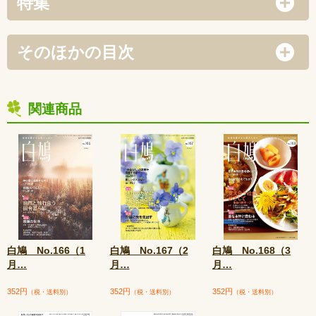
特集
そのほかの目次
関連商品
白鳩 No.166（1
白鳩 No.167（2
白鳩 No.168（3
月
…
月
…
月
…
352円
352円
352円
（税・送料別）
（税・送料別）
（税・送料別）