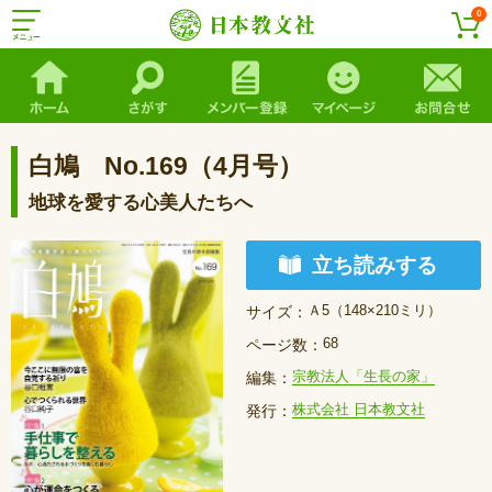
0
白鳩 No.169（4月号）
地球を愛する心美人たちへ
立ち読みする
Ａ5（148×210ミリ）
サイズ：
68
ページ数：
宗教法人「生長の家」
編集：
株式会社 日本教文社
発行：