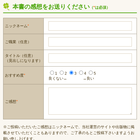
本書の感想をお送りください
（
*
は必須）
ニックネーム
*
ご職業（任意）
タイトル（任意）
（見出しになります）
1
2
3
4
5
おすすめ度
*
良くない←
→良い
ご感想
*
※ご投稿いただいたご感想はニックネームで、当社運営のサイトや出版物に掲
載させていただくこともありますので、ご了承のもとご投稿下さいますようお
願い申し上げます。