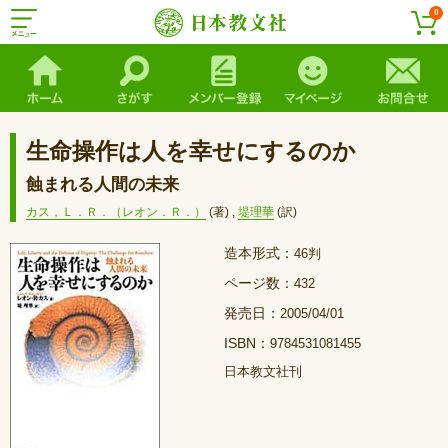
0
生命操作は人を幸せにするのか
蝕まれる人間の未来
カス，Ｌ．Ｒ．（レオン．Ｒ．）
(著)
,
堤理華
(訳)
造本形式：
46判
ページ数：
432
発売日：
2005/04/01
ISBN：
9784531081455
日本教文社刊