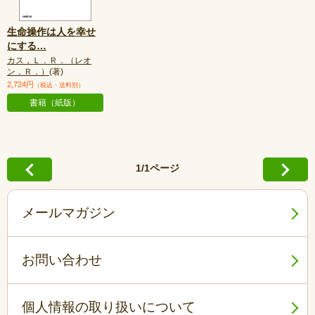
生命操作は人を幸せ
にする
…
カス，Ｌ．Ｒ．（レオ
ン．Ｒ．）
(著)
2,724円
（税込・送料別）
書籍（紙版）
1/1ページ
メールマガジン
お問い合わせ
個人情報の取り扱いについて