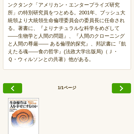
ンクタンク「アメリカン・エンタープライズ研究
所」の特別研究員をつとめる。2001年、ブッシュ大
統領より大統領生命倫理委員会の委員長に任命され
る。著書に、『よりナチュラルな科学をめざして
――生物学と人間の問題』、『人間のクローニング
と人間の尊厳―― ある倫理的探究』、邦訳書に『飢
えたる魂――食の哲学』(法政大学出版局)（Ｊ・
Ｑ・ウィルソンとの共著）他がある。
1/1ページ