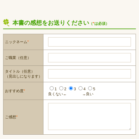
本書の感想をお送りください
（
*
は必須）
ニックネーム
*
ご職業（任意）
タイトル（任意）
（見出しになります）
1
2
3
4
5
おすすめ度
*
良くない←
→良い
ご感想
*