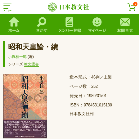
0
昭和天皇論・續
小堀桂一郎
(著)
シリーズ
教文選書
造本形式：
46判／上製
ページ数：
252
発売日：
1989/01/01
ISBN：
9784531015139
日本教文社刊