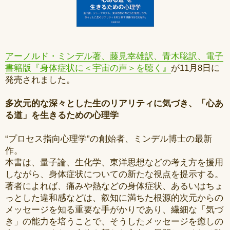
アーノルド・ミンデル著、藤見幸雄訳、青木聡訳、電子
書籍版『身体症状に＜宇宙の声＞を聴く』
が11月8日に
発売されました。
多次元的な深々とした生のリアリティに気づき、「心あ
る道」を生きるための心理学
“プロセス指向心理学”の創始者、ミンデル博士の最新
作。
本書は、量子論、生化学、東洋思想などの考え方を援用
しながら、身体症状についての新たな視点を提示する。
著者によれば、痛みや熱などの身体症状、あるいはちょ
っとした違和感などは、叡知に満ちた根源的次元からの
メッセージを知る重要な手がかりであり、繊細な「気づ
き」の能力を培うことで、そうしたメッセージを癒しの