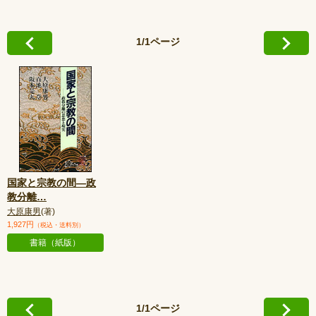
1/1ページ
国家と宗教の間—政
教分離
…
大原康男
(著)
1,927円
（税込・送料別）
書籍（紙版）
1/1ページ