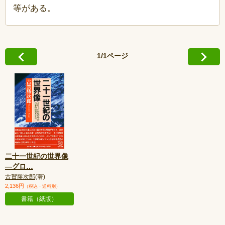
等がある。
1/1ページ
二十一世紀の世界像
—グロ
…
古賀勝次郎
(著)
2,136円
（税込・送料別）
書籍（紙版）