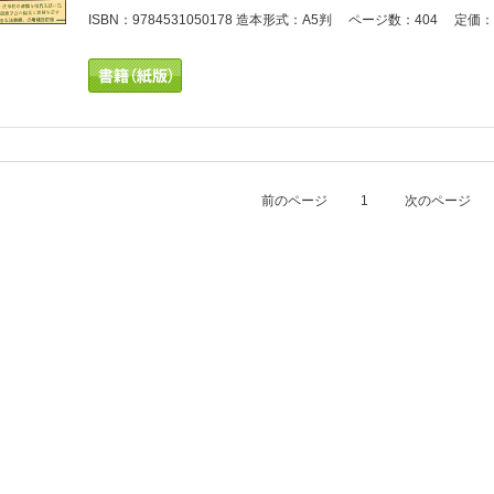
ISBN：9784531050178 造本形式：A5判 ページ数：404 定価：3
前のページ
1
次のページ