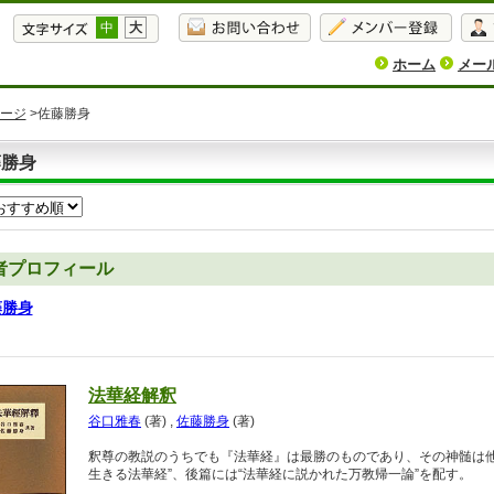
中
大
ホーム
メー
ージ
>佐藤勝身
藤勝身
者プロフィール
藤勝身
法華経解釈
谷口雅春
(著)
,
佐藤勝身
(著)
釈尊の教説のうちでも『法華経』は最勝のものであり、その神髄は他
生きる法華経”、後篇には“法華経に説かれた万教帰一論”を配す。