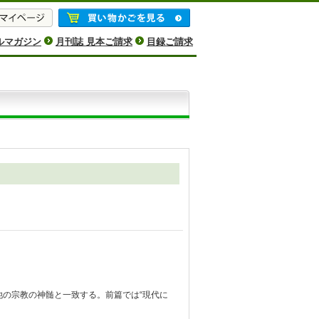
ルマガジン
月刊誌 見本ご請求
目録ご請求
の宗教の神髄と一致する。前篇では“現代に