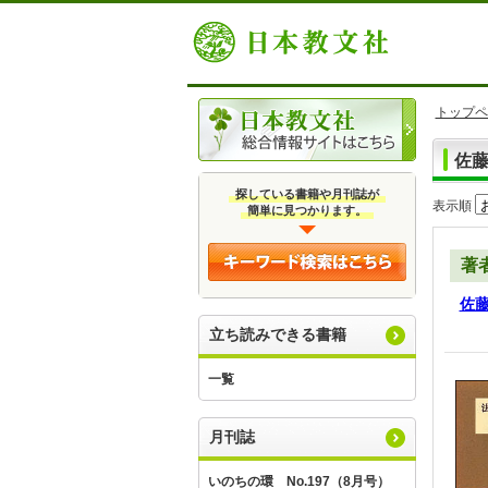
トップペ
佐
探している書籍や月刊誌が
表示順
簡単に見つかります。
著
佐
立ち読みできる書籍
一覧
月刊誌
いのちの環 No.197（8月号）