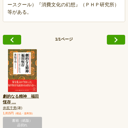
ースクール）『消費文化の幻想』（ＰＨＰ研究所）
等がある。
1/1ページ
劇的なる精神 福田
恆存
…
井尻千男
(著)
1,815円
（税込・送料別）
書籍（紙版）
品切れ