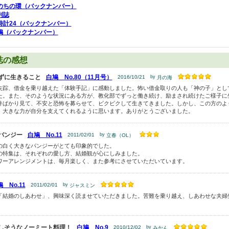
のちの環（バックナンバー）
刊誌
時計24（バックナンバー）
鳩（バックナンバー）
誌の感想
ずに生きること
白鳩 No.80（11月号）
2016/10/21
by
月の海
失踪、借金を乗り越えた「体験手記」に感動しました。怖い借金取りの人も「神の子」とし
た。また、そのような状況にある方が、教化部でずっと働き続け、励まされ続けたご様子に
件ばかり見て、不安と恐怖を募らせて、ビクビクして生きてきました。しかし、この方のよ
、大きな力が自分を支えてくれるように思います。ありがとうございました。
パンジー
白鳩 No.11
2011/02/01
by
立春（OL）
の白く大きなパンジーがとても印象的でした。
の特集は、それぞれの愛し方、結婚観が心にしみました。
ワーアレンジメントは、毎月楽しく、また参考にさせていただいています。
 No.11
2011/02/01
by
ジャスミン
「結婚のしあわせ」、興味深く読ませていただきました。苦難を乗り越え、しあわせな夫婦
しそうなノーミート料理！
白鳩 No.9
2010/12/02
by
みかん