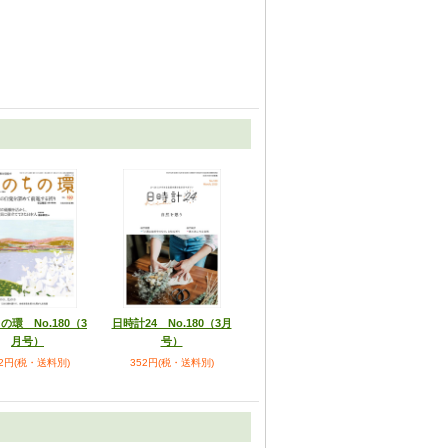
の環 No.180（3
日時計24 No.180（3月
月号）
号）
52円(税・送料別)
352円(税・送料別)