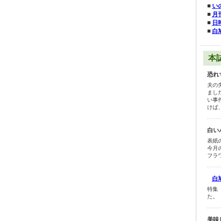
■
い
■
月
■
日
■
白
本
恐れ
夫の
まし
い事
けば
白い
表紙
今月
フラ
白鳩
特集
た。
美味