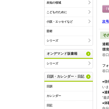
未知の領域
こどものために
次号
小説・エッセイなど
芸術
そ
シリーズ
連載
環境
オンデマンド版書籍
谷口
シリーズ
フォ
谷口
日訓・カレンダー・日記
●信
日訓
いま
●連
カレンダー
“最
●体
日記
自分