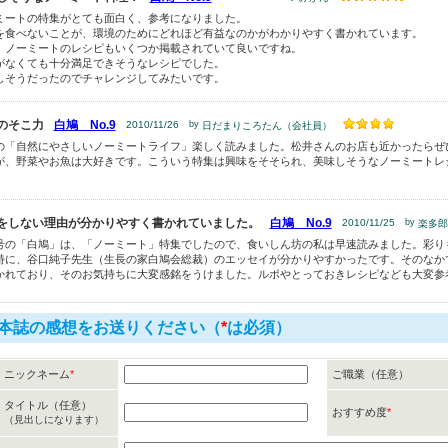
ミートの特集がとても面白く、参考になりました。
を食べないことが、環境のためにどれほど有益なのかがわかりやすく書かれています。
、ノーミートのレシピもいくつか掲載されていて良いですね。
がなくても十分満足できそうなレシピでした。
しそうだったのでチャレンジしてみたいです。
のそこ力
白鳩 No.9
2010/11/26
by
日だまりころたん（会社員）
の「自然にやさしいノーミートライフ」楽しく読みました。松井さんのお店も近かったらぜ
が、野菜やお魚は大好きです。こういう特集は興味をそそられ、美味しそうなノーミートレ
。
をしない理由が分かりやすく書かれていました。
白鳩 No.9
2010/11/25
by
楽多郎
号の「白鳩」は、「ノーミート」特集でしたので、食いしん坊の私は早速読みました。彩り
特に、谷口純子先生（生長の家白鳩会総裁）のエッセイが分かりやすかったです。そのなか
かれており、そのお気持ちに大変感銘をうけました。ルポやとっておきレシピなども大変参
本誌の感想をお送りください（
*
は必須）
ニックネーム
*
ご職業（任意）
タイトル（任意）
おすすめ度
*
（見出しになります）