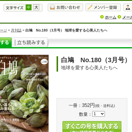
中
大
ホーム
メー
ージ
>
月刊誌
>
白鳩 No.180（3月号） 地球を愛する心美人たちへ
白鳩 No.180（3月号）
地球を愛する心美人たちへ
352円
一冊：
(税・送料込)
数量：