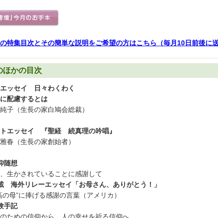
の特集目次とその簡単な説明をご希望の方はこちら（毎月10日前後に
のほかの目次
エッセイ 日々わくわく
に配慮するとは
純子（生長の家白鳩会総裁）
トエッセイ 『聖経 続真理の吟唱』
雅春（生長の家創始者）
仰随想
、生かされていることに感謝して
載 海外リレーエッセイ「お母さん、ありがとう！」
高の母”に捧げる感謝の言葉（アメリカ）
験手記
のための信仰から、人の幸せを祈る信仰へ