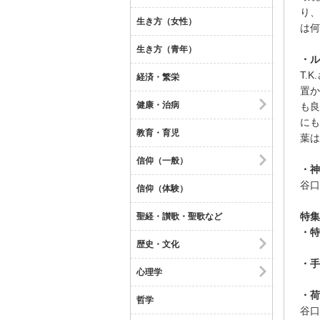
り、
生き方（女性）
は何
生き方（青年）
・ル
T.
経済・繁栄
置か
健康・治病
も良
にも
教育・育児
葉は
信仰（一般）
・神
谷口
信仰（体験）
特集
聖経・讃歌・聖歌など
・特
歴史・文化
・手
心理学
・荷
哲学
谷口