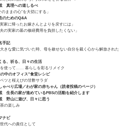
載 真理への道しるべ
そのままの心”を大切にする」
性のためのQ&A
実家に帰ったお嫁さんとよりを戻すには」
夫の実家の墓の修繕費用を負担したくない」
名手記
大きな愛に気づいた時、母を赦せない自分を裁く心から解放された
くる、祈る、日々の生活
を使って…… 暮らしを彩るリメイク
森の中のオフィス”食堂レシピ
ベツと桜えびの甘酢サラダ
しゃべり広場／わが家の赤ちゃん（読者投稿のページ）
載 生長の家が進めているPBSの活動を紹介します
載 野山に遊び、日々に思う
茶の楽しみ
マナビ
世代への責任として