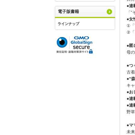
●連
電子版書籍
「“
●女
ラインナップ
①「
②「
●匿
母の
●つ
古着
●“
キャ
●お
●連
●連
野草
●マ
未来