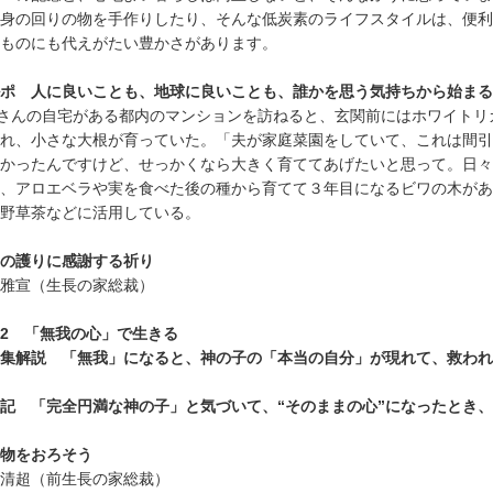
身の回りの物を手作りしたり、そんな低炭素のライフスタイルは、便利
ものにも代えがたい豊かさがあります。
ポ 人に良いことも、地球に良いことも、誰かを思う気持ちから始まる
K.さんの自宅がある都内のマンションを訪ねると、玄関前にはホワイト
れ、小さな大根が育っていた。「夫が家庭菜園をしていて、これは間引
かったんですけど、せっかくなら大きく育ててあげたいと思って。日々
、アロエベラや実を食べた後の種から育てて３年目になるビワの木があ
野草茶などに活用している。
の護りに感謝する祈り
雅宣（生長の家総裁）
2 「無我の心」で生きる
集解説 「無我」になると、神の子の「本当の自分」が現れて、救われ
記 「完全円満な神の子」と気づいて、“そのままの心”になったとき
物をおろそう
清超（前生長の家総裁）