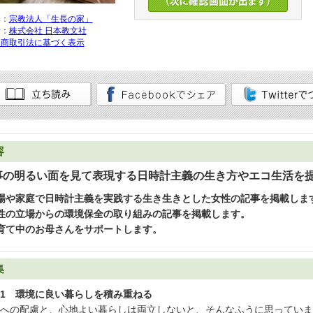
集：
宗教法人「生長の家」
行：
株式会社 日本教文社
定商取引法に基づく表示
容
事の明るい面を見て表現する日時計主義の生き方やエコ生活を
場や家庭で日時計主義を実践する生き生きとした女性の記事を掲載しま
性の立場からの環境保全の取り組みの記事を掲載します。
育て中のお母さんをサポートします。
集
1 環境に良い暮らしを積み重ねる
への配慮と、心地よい暮らしは両立しないと、そんなふうに思っていま