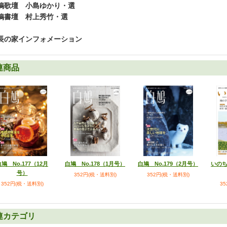
鳩歌壇 小島ゆかり・選
鳩書壇 村上秀竹・選
長の家インフォメーション
連商品
いのち
鳩 No.177（12月
白鳩 No.178（1月号）
白鳩 No.179（2月号）
号）
352円(税・送料別)
352円(税・送料別)
3
352円(税・送料別)
連カテゴリ