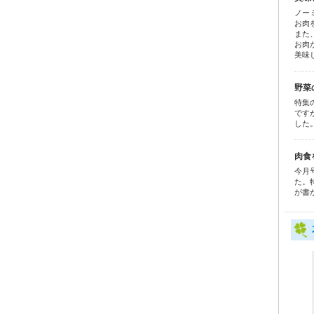
ノー
お肉
また
お肉
美味
野菜
特集
です
した
肉食
今月
た。
が書