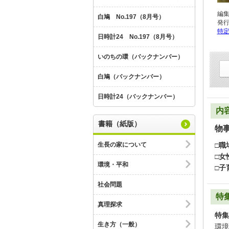
編
白鳩 No.197（8月号）
発
特
日時計24 No.197（8月号）
いのちの環（バックナンバー）
白鳩（バックナンバー）
日時計24（バックナンバー）
内
書籍（紙版）
物
□職
生長の家について
□女
環境・平和
□子
社会問題
特
真理探求
特集
生き方（一般）
環境