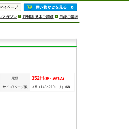
ルマガジン
月刊誌 見本ご請求
目録ご請求
352円
定価
(税・送料込)
サイズ/ページ数
Ａ5（148×210ミリ）/68