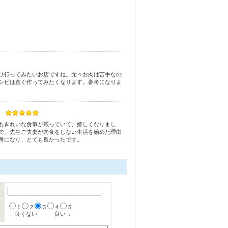
ひ行ってみたいお店ですね。元々お肉は苦手なの
シピは直ぐ作ってみたくなります。参考になりま
もきれいな食事が載っていて、嬉しくなりまし
で、先生ご夫妻が肉食をしない生活を始めた理由
考になり、とても良かったです。
1
2
3
4
5
←良くない
良い→