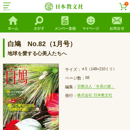
0
白鳩 No.82（1月号）
地球を愛する心美人たちへ
Ａ5（148×210ミリ）
サイズ：
68
ページ数：
宗教法人「生長の家」
編集：
株式会社 日本教文社
発行：