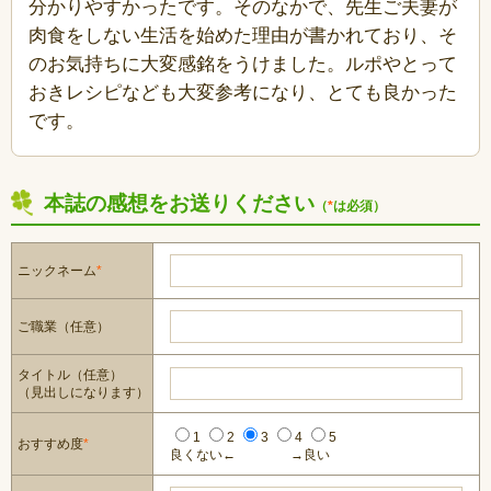
分かりやすかったです。そのなかで、先生ご夫妻が
肉食をしない生活を始めた理由が書かれており、そ
のお気持ちに大変感銘をうけました。ルポやとって
おきレシピなども大変参考になり、とても良かった
です。
本誌の感想をお送りください
（
*
は必須）
ニックネーム
*
ご職業（任意）
タイトル（任意）
（見出しになります）
1
2
3
4
5
おすすめ度
*
良くない←
→良い