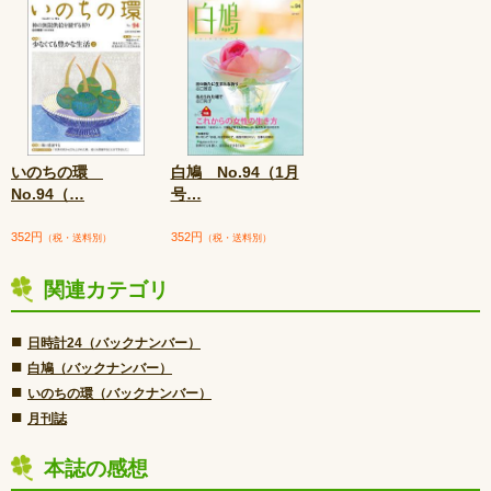
いのちの環
白鳩 No.94（1月
No.94（
…
号
…
352円
352円
（税・送料別）
（税・送料別）
関連カテゴリ
■
日時計24（バックナンバー）
■
白鳩（バックナンバー）
■
いのちの環（バックナンバー）
■
月刊誌
本誌の感想