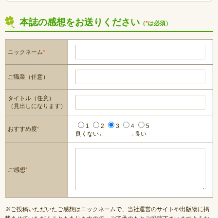
本誌の感想をお送りください
（
*
は必須）
ニックネーム
*
ご職業（任意）
タイトル（任意）
（見出しになります）
1
2
3
4
5
おすすめ度
*
良くない←
→良い
ご感想
*
※ご投稿いただいたご感想はニックネームで、当社運営のサイトや出版物に掲