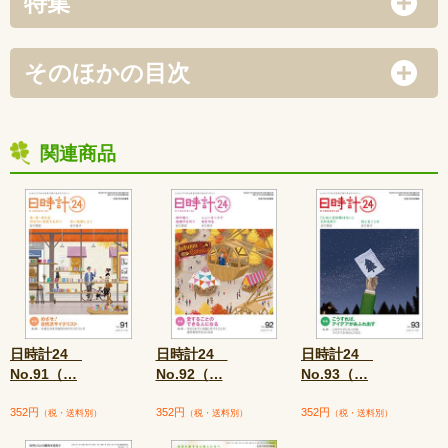
特集
そのほかの目次
関連商品
日時計24
日時計24
日時計24
No.91（
…
No.92（
…
No.93（
…
352円
352円
352円
（税・送料別）
（税・送料別）
（税・送料別）