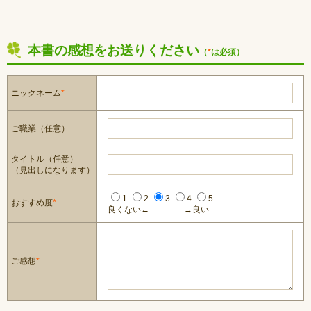
本書の感想をお送りください
（
*
は必須）
ニックネーム
*
ご職業（任意）
タイトル（任意）
（見出しになります）
1
2
3
4
5
おすすめ度
*
良くない←
→良い
ご感想
*