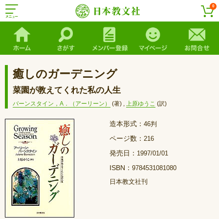
0
癒しのガーデニング
菜園が教えてくれた私の人生
バーンスタイン，A．（アーリーン）
(著)
,
上原ゆうこ
(訳)
造本形式：
46判
ページ数：
216
発売日：
1997/01/01
ISBN：
9784531081080
日本教文社刊