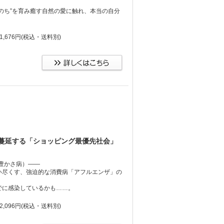
のち”を育み癒す自然の愛に触れ、本当の自分
,676円
(税込・送料別)
蔓延する「ショッピング最優先社会」
豊かさ病）――
い尽くす、強迫的な消費病「アフルエンザ」の
でに感染しているかも……。
,096円
(税込・送料別)