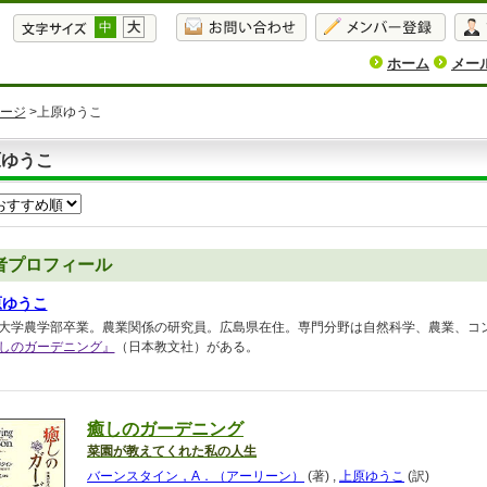
中
大
ホーム
メー
ージ
>上原ゆうこ
原ゆうこ
者プロフィール
原ゆうこ
大学農学部卒業。農業関係の研究員。広島県在住。専門分野は自然科学、農業、コ
しのガーデニング』
（日本教文社）がある。
癒しのガーデニング
菜園が教えてくれた私の人生
バーンスタイン，A．（アーリーン）
(著)
,
上原ゆうこ
(訳)