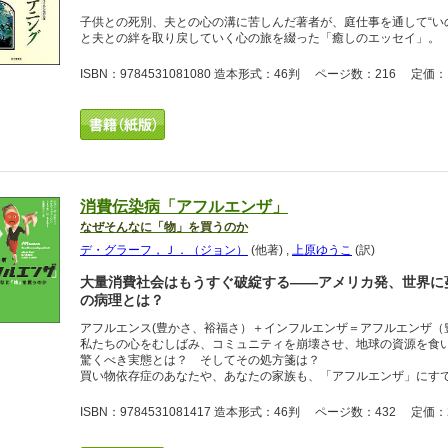
子供との死別、夫との心の溝に苦しんだ著者が、庭仕事を通して“い
と夫との絆を取り戻していく心の旅を綴った「癒しのエッセイ」。
ISBN：9784531081080 造本形式：46判 ページ数：216 定価：1
消費伝染病「アフルエンザ」
なぜそんなに「物」を買うのか
デ・グラーフ，Ｊ．（ジョン）
(他著)
,
上原ゆうこ
(訳)
大量消費社会はもうすぐ破綻する――アメリカ発、世界に
の病理とは？
アフルエンス(豊かさ、裕福さ）＋インフルエンザ＝アフルエンザ（
私たちの心をむしばみ、コミュニティを崩壊させ、地球の資源を食
驚くべき実態とは？ そしてその処方箋は？
買い物依存症のあなたや、あなたの家族も、「アフルエンザ」にす
ISBN：9784531081417 造本形式：46判 ページ数：432 定価：2