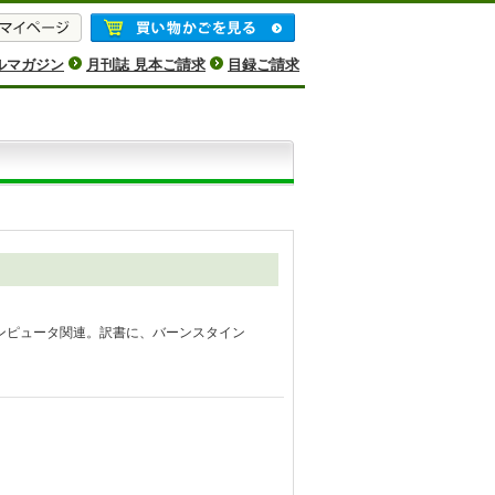
ルマガジン
月刊誌 見本ご請求
目録ご請求
ンピュータ関連。訳書に、バーンスタイン