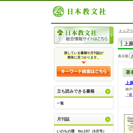
トップペ
上
探している書籍や月刊誌が
表示順
簡単に見つかります。
著
上
神戸
立ち読みできる書籍
『癒
一覧
月刊誌
いのちの環 No.197（8月号）