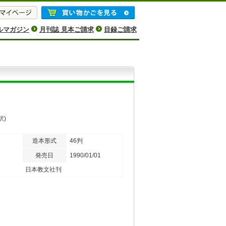
ルマガジン
月刊誌 見本ご請求
目録ご請求
訳)
造本形式
46判
発売日
1990/01/01
日本教文社刊