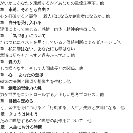
がいかにあなたを束縛するか／あなたの最優先事項…他
章 束縛、それとも自由？
心を打破する／競争──殺人犯になるか創造者になるか…他
章 自分を受け入れる
評価によって生じる、感情・肉体・精神的特徴…他
章 「気づき」について
たはつねにベストを尽くしている／価値判断によるダメージ…他
章 私に罪はない、あなたにも罪はない
意識は罰をもたらす／過去から学ぶ…他
章 愛の力
もつ様々な力、そして人間成長との関係…他
章 心──あなたの聖域
磁気の法則／願望が想像力を生む…他
章 創造的想像力の鍵
力が世界をコントロールする／正しい思考プロセス…他
章 目標を定める
く」習慣を身につける／「行動する」人生／失敗と友達になる…他
0章 きょうは休もう
ために瞑想するのか／瞑想の副作用について…他
1章 人生における時間