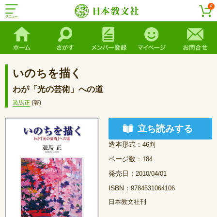
0
いのちを描く
わが「光の芸術」への道
遊馬正
(著)
立ち読みする
造本形式：
46判
ページ数：
184
発売日：
2010/04/01
ISBN：
9784531064106
日本教文社刊