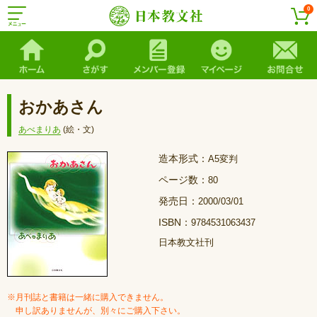
0
おかあさん
あべまりあ
(絵・文)
造本形式：
A5変判
ページ数：
80
発売日：
2000/03/01
ISBN：
9784531063437
日本教文社刊
※月刊誌と書籍は一緒に購入できません。
申し訳ありませんが、別々にご購入下さい。