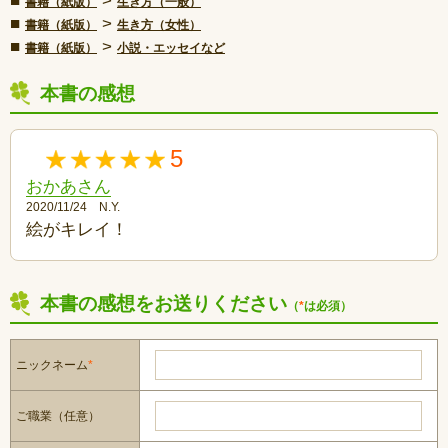
■
>
書籍（紙版）
生き方（一般）
■
>
書籍（紙版）
生き方（女性）
■
>
書籍（紙版）
小説・エッセイなど
本書の感想
5
おかあさん
2020/11/24 N.Y.
絵がキレイ！
本書の感想をお送りください
（
*
は必須）
ニックネーム
*
ご職業（任意）