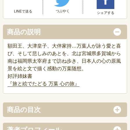
つぶやく
LINEで送る
シェアする
商品の説明
額田王、大津皇子、大伴家持…万葉人が詠う愛と喜
び、そして悲しみのあとを、北は宮城県多賀城から
南は福岡県太宰府まで訪ね歩き、日本人の心の原風
景を絵と文で描く感動の万葉随想。
好評姉妹書
『旅と絵でたどる 万葉 心の旅』
商品の目次
著者プロフィール