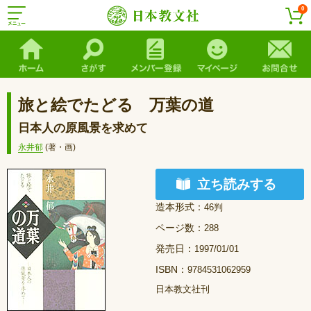
0
旅と絵でたどる 万葉の道
日本人の原風景を求めて
永井郁
(著・画)
立ち読みする
造本形式：
46判
ページ数：
288
発売日：
1997/01/01
ISBN：
9784531062959
日本教文社刊