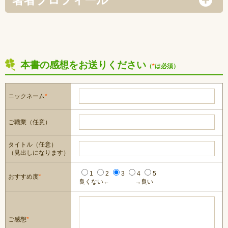
本書の感想をお送りください
（
*
は必須）
ニックネーム
*
ご職業（任意）
タイトル（任意）
（見出しになります）
1
2
3
4
5
おすすめ度
*
良くない←
→良い
ご感想
*