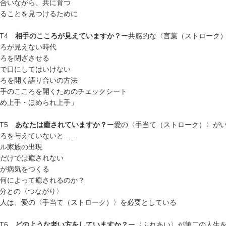
合いながら、共に育つ
ることを見つけるために
RT4
相手のこころが見えていますか？
ー共感的な〈言葉（ストローク
ろが見えない時代
ろを閉ざさせる
で口にしてはいけない
ろを開く語り合いの方法
手のこころを開くためのチェックシート
め上手・ほめられ上手」
RT5
あなたは癒されていますか？
ー愛の〈手当て（ストローク）〉が
ろを与えていないと……
ル家族の出現
だけでは癒されない
が病気をつくる
何によって癒されるのか？
分との〈つながり〉
人は、愛の〈手当て（ストローク）〉を必要としている
RT6
どのような老い方をしていますか？
ー〈ふれあい〉が第二の人生