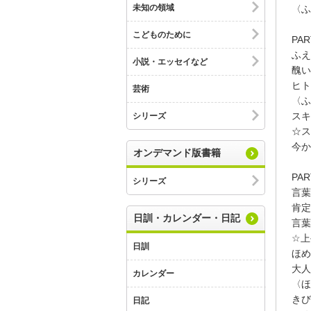
未知の領域
〈ふ
こどものために
PA
ふえ
小説・エッセイなど
醜い
ヒト
芸術
〈ふ
スキ
シリーズ
☆ス
今か
オンデマンド版書籍
PA
シリーズ
言葉
肯定
日訓・カレンダー・日記
言葉
☆上
日訓
ほめ
大人
カレンダー
〈ほ
きび
日記