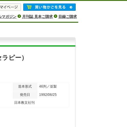
ルマガジン
月刊誌 見本ご請求
目録ご請求
セラピー）
造本形式
46判／並製
発売日
1992/06/25
日本教文社刊