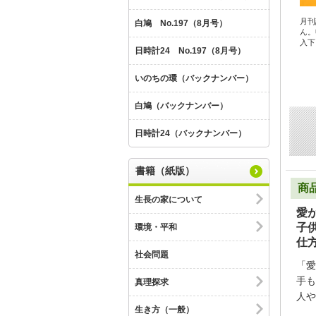
月刊
白鳩 No.197（8月号）
ん。
入下
日時計24 No.197（8月号）
いのちの環（バックナンバー）
白鳩（バックナンバー）
日時計24（バックナンバー）
書籍（紙版）
商
生長の家について
愛
子
環境・平和
仕
社会問題
「愛
手も
真理探求
人や
生き方（一般）