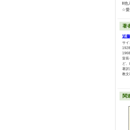
Ⅱ他
☆愛
著
近
サイ
19
19
室長
ど、
著訳
教文
関