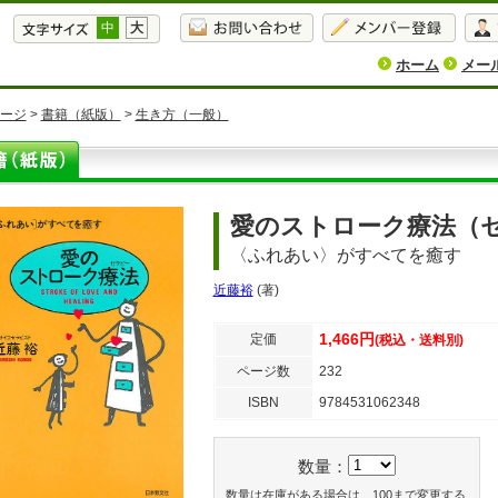
中
大
ホーム
メー
ージ
>
書籍（紙版）
>
生き方（一般）
愛のストローク療法（
〈ふれあい〉がすべてを癒す
近藤裕
(著)
1,466円
定価
(税込・送料別)
ページ数
232
ISBN
9784531062348
数量：
数量は在庫がある場合は、100まで変更する