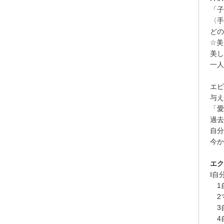
「子
〈手
どの
☆美
美し
一人
エ
与え
「愛
過去
自分
今か
エク
Ⅰ
1
2
3自
4自