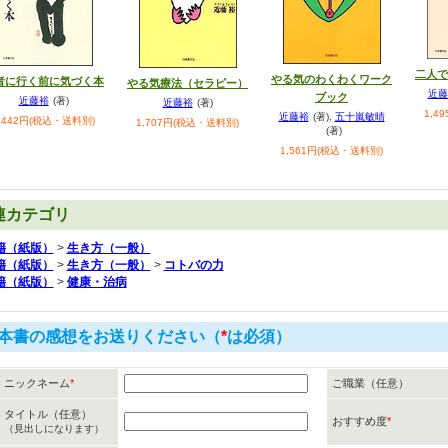
二人で
やる気のわくわくワーク
者に行く前に気づく本
やる気療法（セラピー）
近藤
ブック
近藤裕
(著)
近藤裕
(著)
1,4
近藤裕
(著)
,
五十嵐敏晴
,442円(税込・送料別)
1,707円(税込・送料別)
(著)
1,561円(税込・送料別)
連カテゴリ
籍（紙版）
>
生き方（一般）
籍（紙版）
>
生き方（一般）
>
コトバの力
籍（紙版）
>
健康・治病
本書の感想をお送りください（
*
は必須）
ニックネーム
*
ご職業（任意）
タイトル（任意）
おすすめ度
*
（見出しになります）