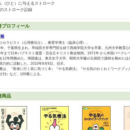
人（ひと）に与えるストローク
のストローク記録
者プロフィール
藤裕
コセラピスト（心理療法士）、教育学博士（臨床心理）。
28年、千葉県生まれ。早稲田大学専門部を経て西南学院大学を卒業。九州大学教育心
68年まで日本パプテスト連盟・百合丘キリスト教会牧師。1971年 から米国バーク
を12年間務めた。帰国後は、東京女子大学、昭和大学藤が丘病院で講師を務めたほ
精力的に活動した。2010年9月8日、召天。
書は、『医者に行く前に気づく本』『やる気療法』『やる気のわくわくワークブッ
社刊）など、100冊に上る。
連商品