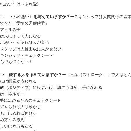
れあい〉は〈ふれ愛〉
RT2
〈ふれあい〉を与えていますか？
ースキンシップは人間関係の基
てきた「愛情欠乏症候群」
アヒルの子
は人によって人になる
れあい〉があれば人が育つ
ンシップは人格形成に欠かせない
キンシップ・チェックシート
らでも遅くない！
RT3
愛する人をほめていますか？
ー〈言葉（ストローク）〉で人はど
には態度が表われる
的（ポジティブ）に接すれば、誰でもほめ上手になれる
はエネルギー
手にほめるためのチェックシート
てやらねば人は動かじ
も、ほめれば伸びる
め方〉の原則
しいほめ方もある