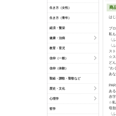
商
生き方（女性）
はじ
生き方（青年）
経済・繁栄
プロ
私も
健康・治病
〈ふ
〈ふ
教育・育児
スト
☆ス
信仰（一般）
どん
“わ
信仰（体験）
あな
聖経・讃歌・聖歌など
PA
歴史・文化
ある
赤字
心理学
☆私
母胎
哲学
〈ふ