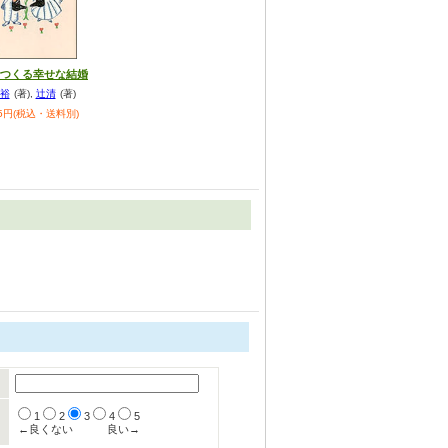
つくる幸せな結婚
裕
(著)
,
辻清
(著)
95円(税込・送料別)
1
2
3
4
5
←良くない
良い→