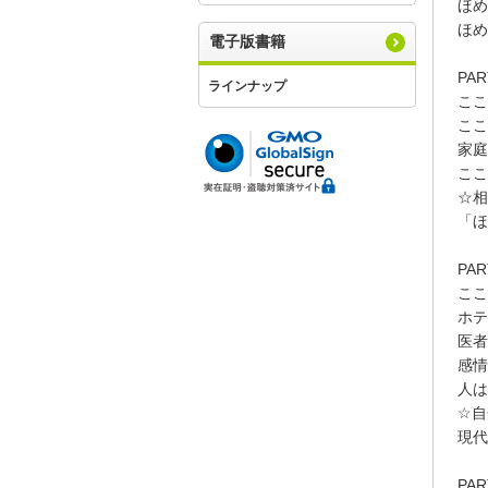
ほめ
ほめ
電子版書籍
PA
ラインナップ
ここ
ここ
家庭
ここ
☆相
「ほ
PA
ここ
ホテ
医者
感情
人は
☆自
現代
PA