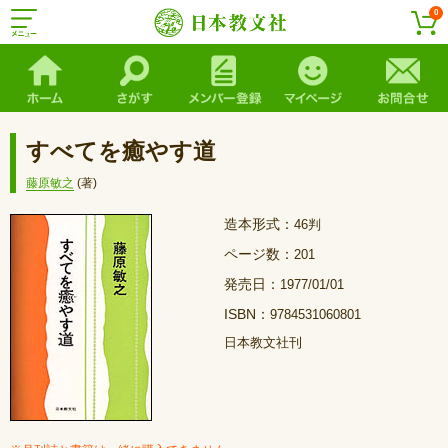
0
すべてを癒やす道
藤原敏之
(著)
造本形式：
46判
ページ数：
201
発売日：
1977/01/01
ISBN：
9784531060801
日本教文社刊