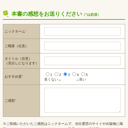
本書の感想をお送りください
（
*
は必須）
ニックネーム
*
ご職業（任意）
タイトル（任意）
（見出しになります）
1
2
3
4
5
おすすめ度
*
良くない←
→良い
ご感想
*
※ご投稿いただいたご感想はニックネームで、当社運営のサイトや出版物に掲