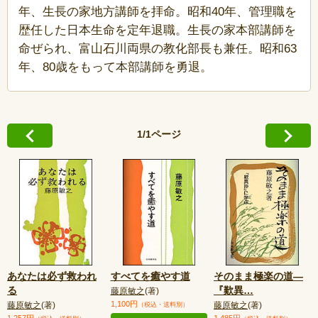
年、生長の家地方講師を拝命。昭和40年、管理職を
歴任した日本生命を定年退職。生長の家本部講師を
命ぜられ、富山石川両県の教化部長も兼任。昭和63
年、80歳をもって本部講師を勇退。
1/1ページ
あなたは必ず救われ
すべてを癒やす道
そのまま極楽の道—
る
『歎異
…
藤原敏之
(著)
1,100円
藤原敏之
(著)
藤原敏之
(著)
（税込・送料別）