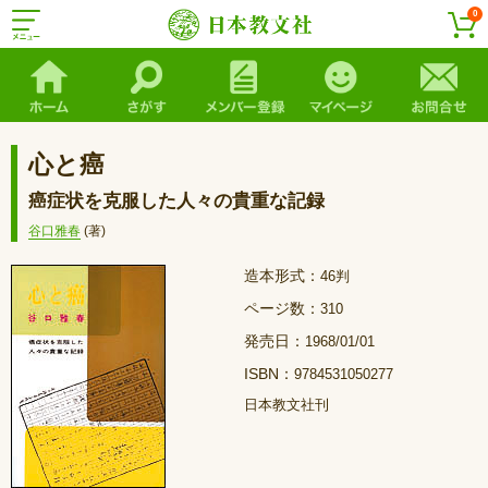
0
心と癌
癌症状を克服した人々の貴重な記録
谷口雅春
(著)
造本形式：
46判
ページ数：
310
発売日：
1968/01/01
ISBN：
9784531050277
日本教文社刊