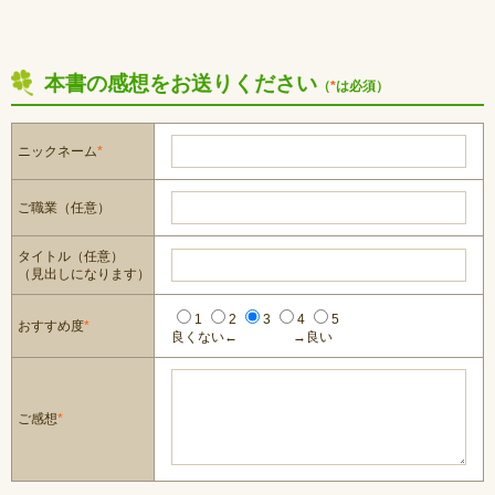
本書の感想をお送りください
（
*
は必須）
ニックネーム
*
ご職業（任意）
タイトル（任意）
（見出しになります）
1
2
3
4
5
おすすめ度
*
良くない←
→良い
ご感想
*