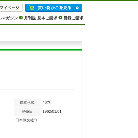
ルマガジン
月刊誌 見本ご請求
目録ご請求
造本形式
46判
発売日
1962/01/01
日本教文社刊