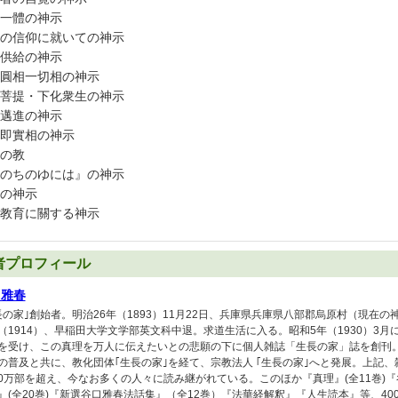
一體の神示
の信仰に就いての神示
供給の神示
圓相一切相の神示
菩提・下化衆生の神示
邁進の神示
即實相の神示
の教
のちのゆには』の神示
の神示
教育に關する神示
者プロフィール
口雅春
長の家｣創始者。明治26年（1893）11月22日、兵庫県兵庫県八部郡烏原村（現在
（1914）、早稲田大学文学部英文科中退。求道生活に入る。昭和5年（1930）3
を受け、この真理を万人に伝えたいとの悲願の下に個人雑誌「生長の家」誌を創刊
の普及と共に、教化団体｢生長の家｣を経て、宗教法人 ｢生長の家｣へと発展。上記
900万部を超え、今なお多くの人々に読み継がれている。このほか『真理』(全11巻)
』(全20巻)『新選谷口雅春法話集』（全12巻）『法華経解釈』『人生読本』等、4