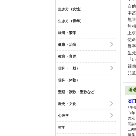
自他
生き方（女性）
本當
無限
生き方（青年）
無相
上求
経済・繁栄
使命
健康・治病
聲字
生死
教育・育児
『い
歸幽
信仰（一般）
兒童
信仰（体験）
著
聖経・讃歌・聖歌など
谷
歴史・文化
｢生
３年
心理学
啓示
同誌
哲学
1,
選集