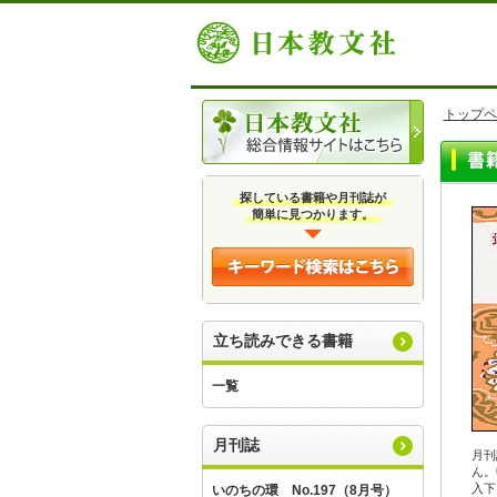
トップペ
探している書籍や月刊誌が
簡単に見つかります。
立ち読みできる書籍
一覧
月刊誌
月刊
ん。
入下
いのちの環 No.197（8月号）