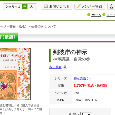
中
大
ホーム
メー
ージ
>
書籍（紙版）
>
生長の家について
到彼岸の神示
神示講議 自覚の巻
谷口雅春
(著)
シリーズ
神示講義
(3)
1,707円
定価
(税込・送料別)
ページ数
268
ISBN
9784531050116
誌と書籍は一緒に購入できませ
申し訳ありませんが、別々にご購
さい。
数量：