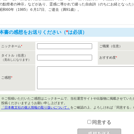
の點燈者の神示」などがあり、霊感に導かれて綴った自由詩（のちにお経となった
昭和60年（1985）６月17日、ご逝去（満91歳）。
本書の感想をお送りください（
*
は必須）
ニックネーム
*
ご職業（任意）
タイトル（任意）
おすすめ度
*
（見出しになります）
ご感想
*
※ご投稿いただいたご感想はニックネームで、当社運営サイトや出版物に掲載させていた
投稿くださいますようお願い申し上げます。
「日本教文社の個人情報の取り扱いについて」
をご確認の上、よろしければ「同意する」
同意する