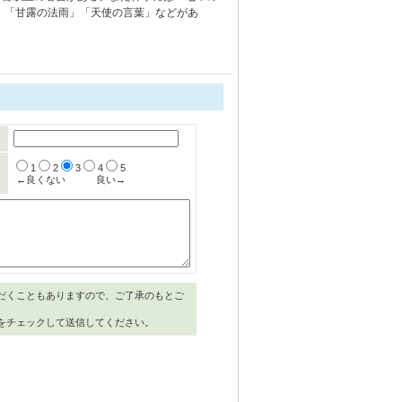
）「甘露の法雨」「天使の言葉」などがあ
1
2
3
4
5
←良くない
良い→
だくこともありますので、ご了承のもとご
をチェックして送信してください。