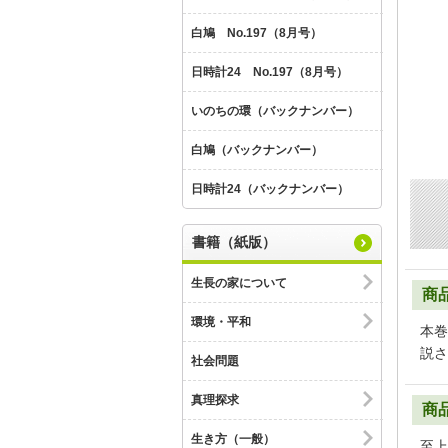
白鳩 No.197（8月号）
日時計24 No.197（8月号）
いのちの環（バックナンバー）
白鳩（バックナンバー）
日時計24（バックナンバー）
書籍（紙版）
生長の家について
商
環境・平和
本巻
説さ
社会問題
真理探求
商
生き方（一般）
至上