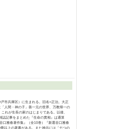
の神戸市兵庫区）に生まれる。旧名=正治。大正
月に「人間・神の子」善一元の世界、万教帰一の
。これが生長の家のはじまりである。以後、
、雑誌記事をまとめた『生命の實相』は通算
『谷口雅春著作集』（全10巻）『新選谷口雅春
00冊以上の著書がある。また神示には「七つの