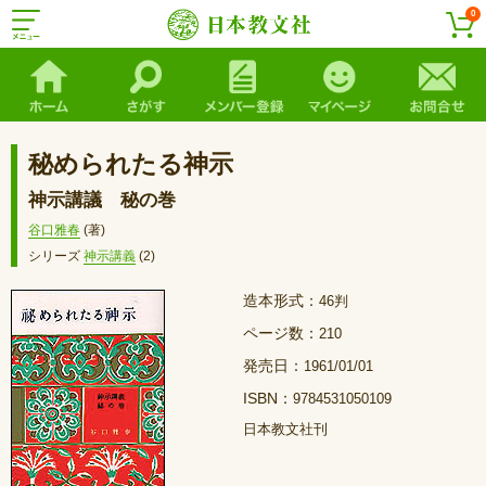
0
秘められたる神示
神示講議 秘の巻
谷口雅春
(著)
シリーズ
神示講義
(2)
造本形式：
46判
ページ数：
210
発売日：
1961/01/01
ISBN：
9784531050109
日本教文社刊