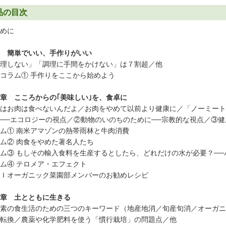
品の目次
めに
 簡単でいい、手作りがいい
理しない」「調理に手間をかけない」は７割超／他
コラム① 手作りをここから始めよう
章 こころからの｢美味しい｣を、食卓に
はお肉は食べないんだよ／お肉をやめて以前より健康に／「ノーミート
──エコロジーの視点／②動物のいのちのために──宗教的な視点／③
ム① 南米アマゾンの熱帯雨林と牛肉消費
ム② 肉食をやめた著名人たち
ム③ もしその輸入食料を生産するとしたら、どれだけの水が必要？──
ム④ テロメア・エフェクト
Ｉオーガニック菜園部メンバーのお勧めレシピ
章 土とともに生きる
素の食生活のための三つのキーワード（地産地消／旬産旬消／オーガニ
転換／農薬や化学肥料を使う「慣行栽培」の問題点／他