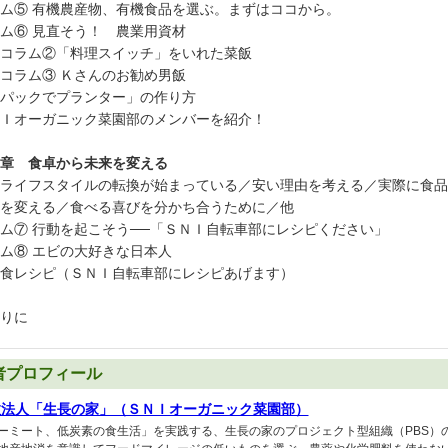
ム⑤ 有機農産物、有機食品を選ぶ。まずはココから。
ム⑥ 見直そう！ 農業用資材
コラム②「料理スイッチ」をいれた菜飯
コラム③ Ｋさんのお勧め男飯
パックでプランター」の作り方
Ｉオーガニック菜園部のメンバーを紹介！
章 食卓から未来を変える
ライフスタイルの転換が始まっている／安い理由を考える／実際に食品
を変える／食べる喜びを分かち合うために／他
ム⑦ 行動を起こそう──「ＳＮＩ自転車部にレシピください」
ム⑧ エビの大好きな日本人
食レシピ（ＳＮＩ自転車部にレシピあげます）
りに
者プロフィール
教法人「生長の家」（ＳＮＩオーガニック菜園部）
ーミート、低炭素の食生活」を実践する、生長の家のプロジェクト型組織（PBS）