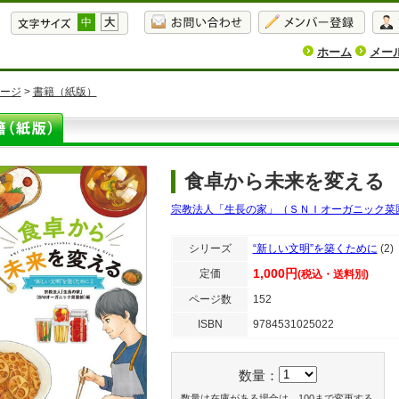
中
大
ホーム
メー
ージ
>
書籍（紙版）
食卓から未来を変える
宗教法人「生長の家」（ＳＮＩオーガニック菜
シリーズ
“新しい文明”を築くために
(2)
1,000円
定価
(税込・送料別)
ページ数
152
ISBN
9784531025022
数量：
数量は在庫がある場合は、100まで変更する