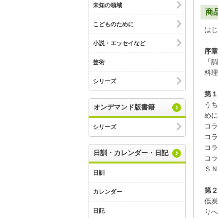
未知の領域
商
こどものために
はじ
小説・エッセイなど
序章
「調
芸術
料理
シリーズ
第１
うち
オンデマンド版書籍
めに
コラ
シリーズ
コラ
コラ
日訓・カレンダー・日記
コラ
ＳＮ
日訓
第２
カレンダー
低炭
日記
りへ