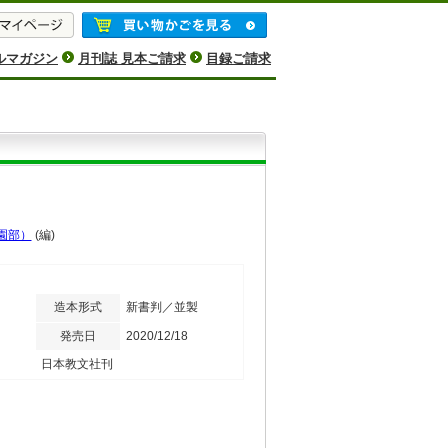
ルマガジン
月刊誌 見本ご請求
目録ご請求
園部）
(編)
造本形式
新書判／並製
発売日
2020/12/18
日本教文社刊