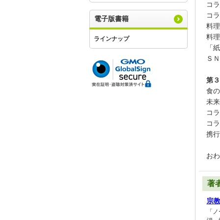
コラ
コラ
電子版書籍
料理
料理
ラインナップ
「紙
ＳＮ
第３
食の
未来
コラ
コラ
携行
おわ
著
宗
「ノ