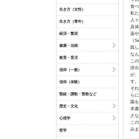
食べ
生き方（女性）
私た
人々
生き方（青年）
具体
薬や
経済・繁栄
（S
健康・治病
践し
なん
教育・育児
この
排出
信仰（一般）
が、
す。
信仰（体験）
それ
聖経・讃歌・聖歌など
らに
園を
歴史・文化
本書
さな
心理学
この
みま
哲学