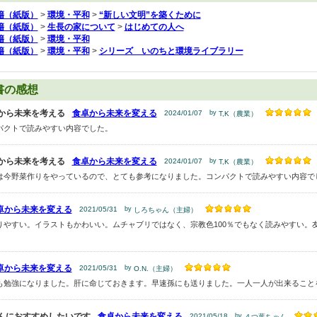
籍（紙版）
>
環境・平和
>
“新しい文明”を築くために
籍（紙版）
>
生長の家について
>
はじめての人へ
籍（紙版）
>
環境・平和
籍（紙版）
>
環境・平和
>
シリーズ いのちと環境ライブラリー
書の感想
から未来を考える
食卓から未来を変える
2024/01/07
by
T,K（農業）
パクトで読みやすい内容でした。
から未来を考える
食卓から未来を変える
2024/01/07
by
T,K（農業）
は今野菜作りをやっているので、とても参考になりました。コンパクトで読みやすい内容で
卓から未来を変える
2021/05/31
by
しろちゃん（主婦）
りやすい。イラストもかわいい。ムチャブリではなく、宗教色100％でもなく読みやすい。
卓から未来を変える
2021/05/31
by
O.N.（主婦）
も勉強になりました。肝に命じておきます。早速孫にも送りました。一人一人が出来ること
んにおすすめしたいです
食卓から未来を変える
2021/05/18
by
４つ葉ちゃん