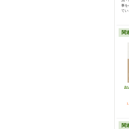
消・
事を
てい
関
お
1
関