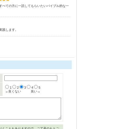
すべての方に一読してもらいたいバイブル的な一
実践します。
1
2
3
4
5
←良くない
良い→
だくこともありますので、ご了承のもとご