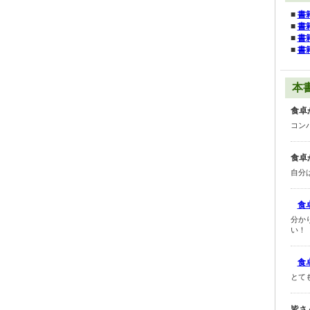
■
書
■
書
■
書
■
書
本
食卓
コン
食卓
自分
食
分か
い！
食
とて
皆さ