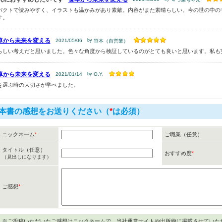
パクトで読みやすく、イラストも温かみがあり素敵。内容がまた素晴らしい。今の世の中の
す。
卓から未来を変える
2021/05/06
by
笹本（自営業）
らしい考えだと思いました。色々な角度から検証しているのがとても良いと思います。私も
卓から未来を変える
2021/01/14
by
O.Y.
を選ぶ時の大切さが学べました。
本書の感想をお送りください（
*
は必須）
ニックネーム
*
ご職業（任意）
タイトル（任意）
おすすめ度
*
（見出しになります）
ご感想
*
※ご投稿いただいたご感想はニックネームで、当社運営サイトや出版物に掲載させていた