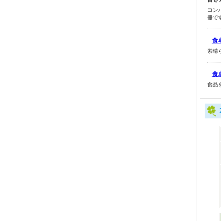
コン
冊で
食
素晴
食
食品