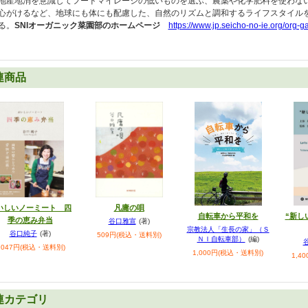
地産地消を意識してフードマイレージの低いものを選ぶ、農薬や化学肥料を使わな
心がけるなど、地球にも体にも配慮した、自然のリズムと調和するライフスタイル
る。
SNIオーガニック菜園部のホームページ
https://www.jp.seicho-no-ie.org/org-g
連商品
凡庸の唄
いしいノーミート 四
“新し
自転車から平和を
季の恵み弁当
谷口雅宣
(著)
宗教法人「生長の家」（Ｓ
谷口純子
(著)
509円(税込・送料別)
ＮＩ自転車部）
(編)
,047円(税込・送料別)
1,000円(税込・送料別)
1,4
連カテゴリ