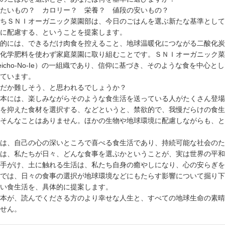
たいもの？ カロリー？ 栄養？ 値段の安いもの？
ちＳＮＩオーガニック菜園部は、今日のごはんを選ぶ新たな基準として
に配慮する、ということを提案します。
的には、できるだけ肉食を控えること、地球温暖化につながる二酸化炭
化学肥料を使わず家庭菜園に取り組むことです。ＳＮＩオーガニック菜
eicho-No-Ie）の一組織であり、信仰に基づき、そのような食を中心
ています。
だか難しそう、と思われるでしょうか？
本には、楽しみながらそのような食生活を送っている人がたくさん登場
を抑えた食材を選択する、などというと、禁欲的で、我慢だらけの食生
そんなことはありません。ほかの生物や地球環境に配慮しながらも、と
は、自己の心の深いところで喜べる食生活であり、持続可能な社会のた
は、私たちが日々、どんな食事を選ぶかということが、実は世界の平和
手がけ、土に触れる生活は、私たち自身の癒やしになり、心の安らぎを
では、日々の食事の選択が地球環境などにもたらす影響について掘り下
い食生活を、具体的に提案します。
本が、読んでくださる方のより幸せな人生と、すべての地球生命の素晴
せん。