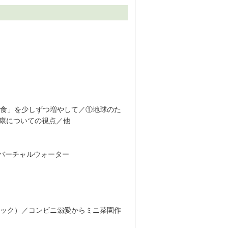
食」を少しずつ増やして／①地球のた
健康についての視点／他
バーチャルウォーター
ック）／コンビニ溺愛からミニ菜園作