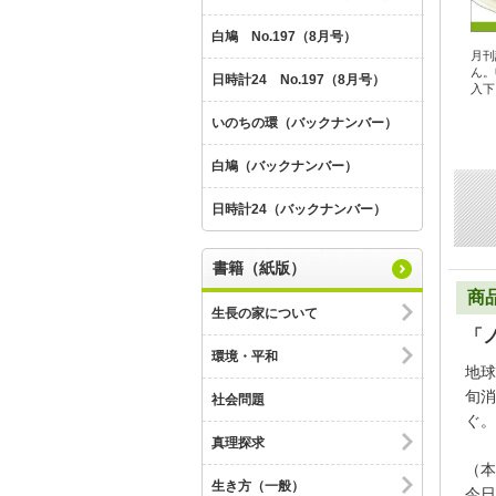
白鳩 No.197（8月号）
月刊
ん。
日時計24 No.197（8月号）
入下
いのちの環（バックナンバー）
白鳩（バックナンバー）
日時計24（バックナンバー）
書籍（紙版）
商
生長の家について
「
環境・平和
地球
旬消
社会問題
ぐ。
真理探求
（本
生き方（一般）
今日