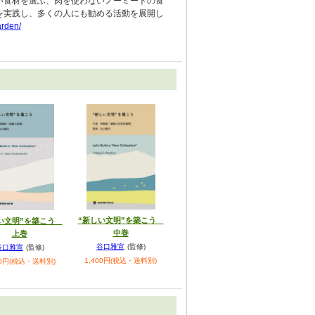
い食材を選ぶ、肉を使わないノーミートの食
を実践し、多くの人にも勧める活動を展開し
arden/
“新しい文明”を築こう
い文明”を築こう
中巻
上巻
谷口雅宣
(監修)
谷口雅宣
(監修)
1,400円(税込・送料別)
00円(税込・送料別)