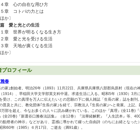
４章 心の自在な用ひ方
５章 コトバの力とは
ほか〕
篇 愛と光との生活
１章 世界が明るくなる生き方
２章 愛と光を受ける生活
３章 天地が廣くなる生活
ほか〕
者プロフィール
口雅春
長の家｣創始者。明治26年（1893）11月22日、兵庫県兵庫県八部郡烏原村（現在
（1914）、早稲田大学文学部英文科中退。求道生活に入る。昭和5年（1930）3
を受け、この真理を万人に伝えたいとの悲願の下に個人雑誌「生長の家」誌を創刊
の普及と共に、教化団体｢生長の家｣を経て、宗教法人 ｢生長の家｣へと発展。上記
900万部を超え、今なお多くの人々に読み継がれている。このほか『真理』(全11巻)
』(全20巻)『新選谷口雅春法話集』（全12巻）『法華経解釈』『人生読本』等、4
の點燈者の神示」などがあり、霊感に導かれて綴った自由詩（のちにお経となった
昭和60年（1985）６月17日、ご逝去（満91歳）。