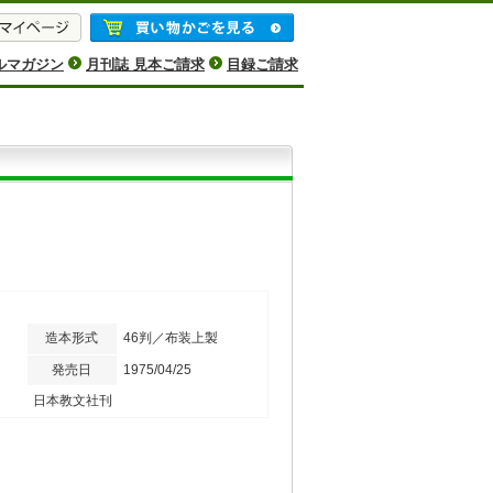
ルマガジン
月刊誌 見本ご請求
目録ご請求
造本形式
46判／布装上製
発売日
1975/04/25
日本教文社刊