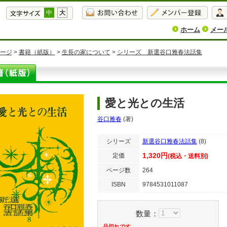
中
大
ホーム
メー
ージ
>
書籍（紙版）
>
生長の家について
>
シリーズ 新選谷口雅春法話集
愛と光との生活
谷口雅春
(著)
シリーズ
新選谷口雅春法話集
(8)
1,320円
定価
(税込・送料別)
ページ数
264
ISBN
9784531011087
数量：
品切れです。