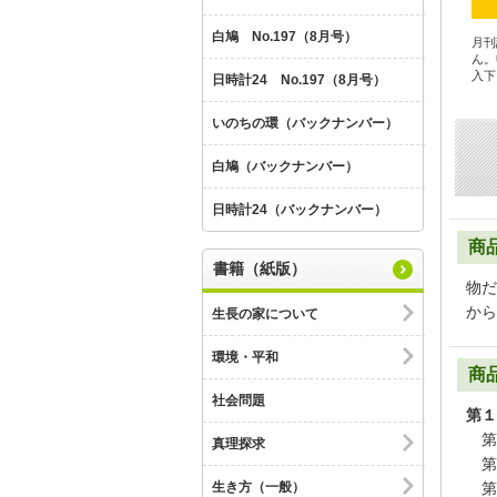
白鳩 No.197（8月号）
月刊
ん。
入下
日時計24 No.197（8月号）
いのちの環（バックナンバー）
白鳩（バックナンバー）
日時計24（バックナンバー）
商
書籍（紙版）
物だ
から
生長の家について
環境・平和
商
社会問題
第１
第
真理探求
第
生き方（一般）
第