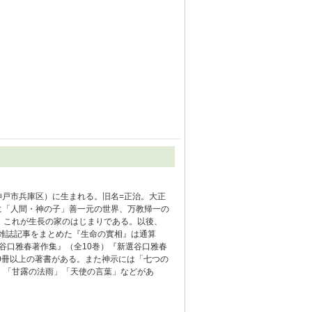
の神戸市兵庫区）に生まれる。旧名=正治。大正
月に「人間・神の子」善一元の世界、万教帰一の
。これが生長の家のはじまりである。以後、
、雑誌記事をまとめた『生命の實相』は通算
『谷口雅春著作集』（全10巻）『新選谷口雅春
00冊以上の著書がある。また神示には「七つの
）「甘露の法雨」「天使の言葉」などがあ