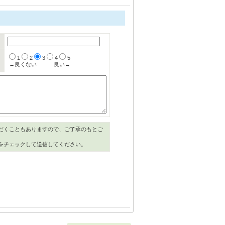
1
2
3
4
5
←良くない
良い→
だくこともありますので、ご了承のもとご
をチェックして送信してください。