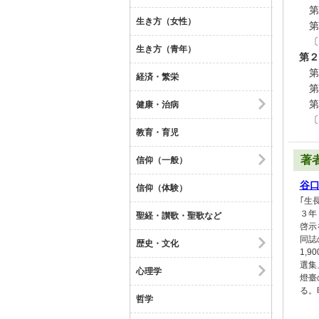
第
生き方（女性）
第
〔
生き方（青年）
第２
第
経済・繁栄
第
第
健康・治病
〔
教育・育児
著
信仰（一般）
谷
信仰（体験）
｢生
３年
聖経・讃歌・聖歌など
啓示
同誌
歴史・文化
1,
選集
心理学
燈臺
る。
哲学