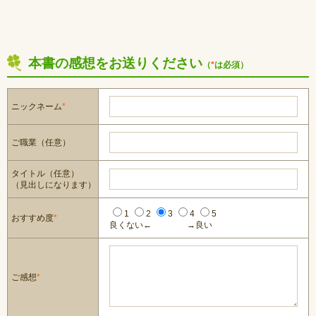
本書の感想をお送りください
（
*
は必須）
ニックネーム
*
ご職業（任意）
タイトル（任意）
（見出しになります）
1
2
3
4
5
おすすめ度
*
良くない←
→良い
ご感想
*