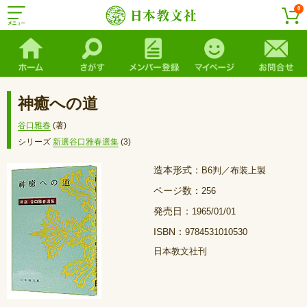
0
神癒への道
谷口雅春
(著)
シリーズ
新選谷口雅春選集
(3)
造本形式：
B6判／布装上製
ページ数：
256
発売日：
1965/01/01
ISBN：
9784531010530
日本教文社刊