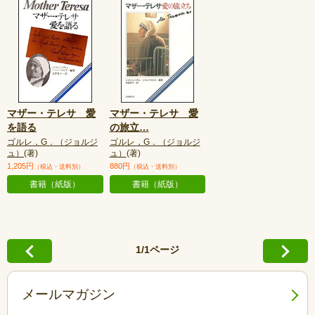
マザー・テレサ 愛
マザー・テレサ 愛
を語る
の旅立
…
ゴルレ，G．（ジョルジ
ゴルレ，G．（ジョルジ
ュ）
(著)
ュ）
(著)
1,205円
880円
（税込・送料別）
（税込・送料別）
書籍（紙版）
書籍（紙版）
1/1ページ
メールマガジン