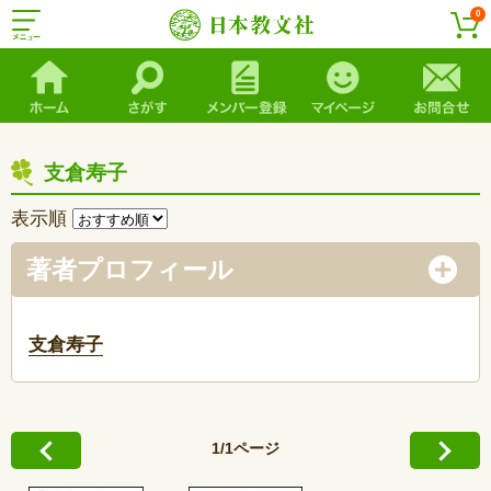
0
支倉寿子
表示順
著者プロフィール
支倉寿子
1/1ページ