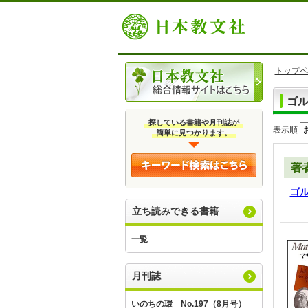
トップペ
ゴ
探している書籍や月刊誌が
表示順
簡単に見つかります。
著
ゴ
立ち読みできる書籍
一覧
月刊誌
いのちの環 No.197（8月号）