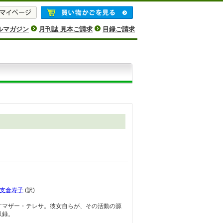
ルマガジン
月刊誌 見本ご請求
目録ご請求
支倉寿子
(訳)
すマザー・テレサ。彼女自らが、その活動の源
収録。