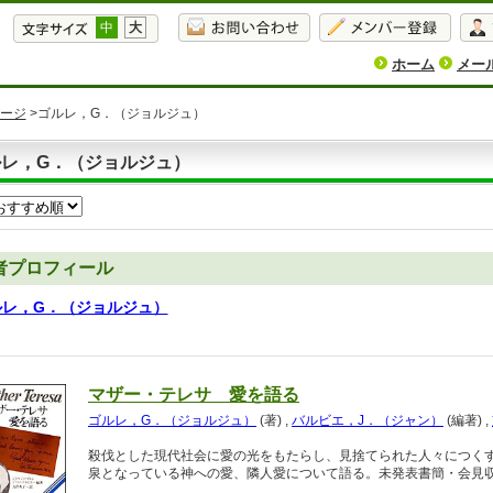
中
大
ホーム
メー
ージ
>ゴルレ，G．（ジョルジュ）
ルレ，G．（ジョルジュ）
者プロフィール
ルレ，G．（ジョルジュ）
マザー・テレサ 愛を語る
ゴルレ，G．（ジョルジュ）
(著)
,
バルビエ，J．（ジャン）
(編著)
,
殺伐とした現代社会に愛の光をもたらし、見捨てられた人々につく
泉となっている神への愛、隣人愛について語る。未発表書簡・会見