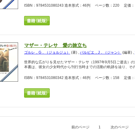
ISBN：9784531080243 造本形式：46判 ページ数：220 定価：1
マザー・テレサ 愛の旅立ち
ゴルレ，G．（ジョルジュ）
(著)
,
バルビエ，J．（ジャン）
(編著)
,
世界的な広がりを見せたマザー・テレサ（1997年9月5日ご逝去
本書は、彼女の少女時代から刊行当時までの活動の軌跡を辿り、そ
ISBN：9784531080342 造本形式：46判 ページ数：158 定価：
前のページ
1
次のページ